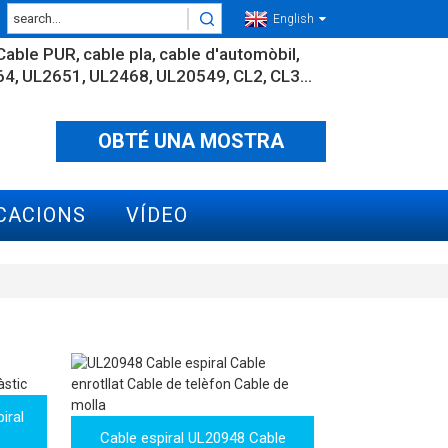
English
Cable PUR
cable pla
cable d'automòbil
64
UL2651
UL2468
UL20549
CL2
CL3...
OBTÉ UNA MOSTRA
CACIONS
VÍDEO
iral
Cable espiral UL20948 Cable