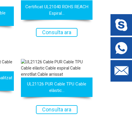
Certificat UL21040 ROHS REACH
ble
Espiral...
Consulta ara
alitzat
UL21126 PUR Cable TPU Cable
elàstic...
Consulta ara