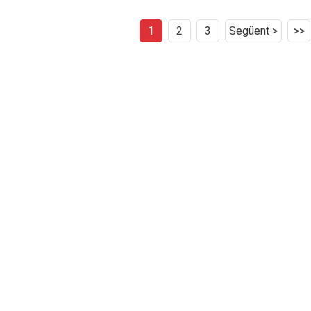
1
2
3
Següent >
>>
ENVIAMENT DE CONSULTES
res
oci
Per a consultes sobre els nostres productes o llista de
preus, deixeu-nos el vostre correu electrònic i ens