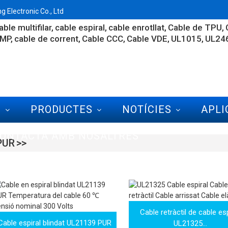
 Electronic Co., Ltd
able multifilar
cable espiral
cable enrotllat
Cable de TPU
CMP
cable de corrent
Cable CCC
Cable VDE
UL1015
UL24
S
PRODUCTES
NOTÍCIES
APLI
ONTACTA AMB NOSALTRES
PUR
Cable retràctil de cable esp
Cable espiral blindat UL21139 PUR
UL21325...