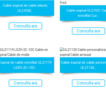
Cable espiral de cable elàstic
Cable espiral UL21031 Ca
UL21030...
enrotllat Cur...
Consulta ara
Consulta ara
Espiral de cable enrotllat UL21119
Cable espiral de cable person
LSZH 2C-10C...
UL21120...
Consulta ara
Consulta ara