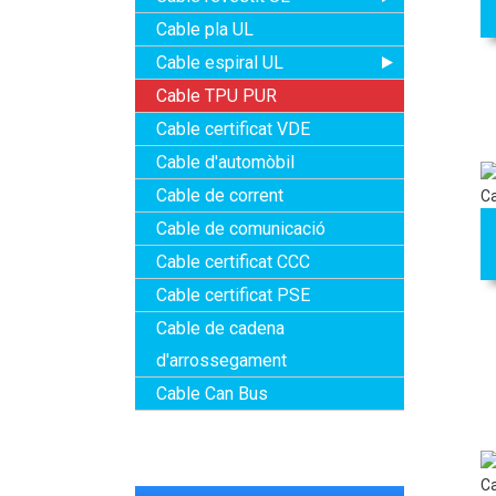
Cable pla UL
Cable espiral UL
Cable TPU PUR
Cable certificat VDE
Cable d'automòbil
Cable de corrent
Cable de comunicació
Cable certificat CCC
Cable certificat PSE
Cable de cadena
d'arrossegament
Cable Can Bus