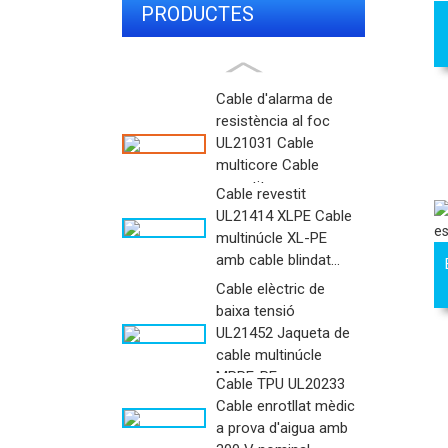
PRODUCTES
DESTACATS
Cable d'alarma de
resistència al foc
UL21031 Cable
multicore Cable
revestit...
Cable revestit
UL21414 XLPE Cable
multinúcle XL-PE
amb cable blindat...
Cable elèctric de
baixa tensió
UL21452 Jaqueta de
cable multinúcle
MPPE-PE...
Cable TPU UL20233
Cable enrotllat mèdic
a prova d'aigua amb