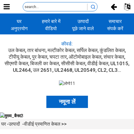
घर
हमारे बारे में
उत्पादों
समाचार
अनुप्रयोग
वीडियो
पूछे जाने वाले
संपर्क करें
प्रश्न
कीवर्ड:
उल केबल
तार बांधना
मल्टीकोर केबल
सर्पिल केबल
कुंडलित केबल
टीपीयू केबल
पुर केबल
चपटा तार
ऑटोमोबाइल केबल
संचार केबल
सीएमपी केबल
बिजली का केबल
सीसीसी केबल
वीडीई केबल
UL1015
UL2464
उल 2651
UL2468
UL20549
CL2
CL3...
नमूना लें
घर
उत्पादों
वीडीई प्रमाणित केबल