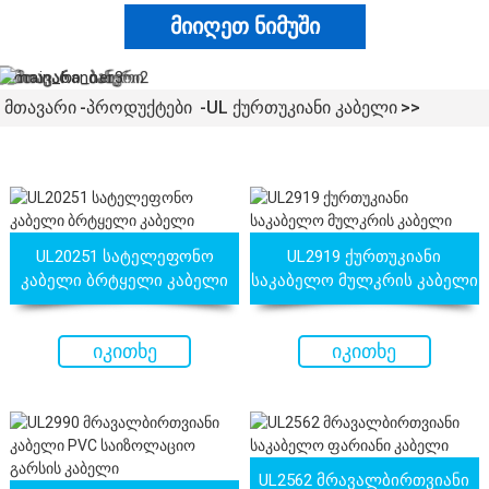
მიიღეთ ნიმუში
ᲛᲗᲐᲕᲐᲠᲘ
ᲞᲠᲝᲓᲣᲥᲢᲔᲑᲘ
UL ᲥᲣᲠᲗᲣᲙᲘᲐᲜᲘ ᲙᲐᲑᲔᲚᲘ
UL20251 სატელეფონო
UL2919 ქურთუკიანი
კაბელი ბრტყელი კაბელი
საკაბელო მულკრის კაბელი
იკითხე
იკითხე
ახლავე
ახლავე
414 XLPE ქურთუკიანი
UL21452 დაბალი ძაბვის
კაბელი XL-PE
ელექტრო კაბელი MPPE-PE
UL2562 მრავალბირთვიანი