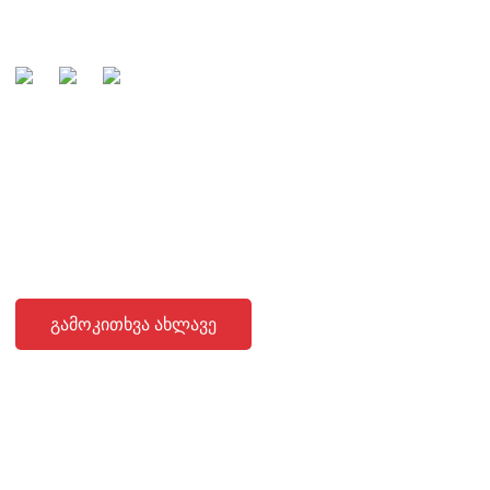
მწარმოებელი და კაბელების სასურველი პარტნიორი.
ᲨᲔᲙᲘᲗᲮᲕᲔᲑᲘᲡ ᲒᲐᲒᲖᲐᲕᲜᲐ
ჩვენი პროდუქციის ან ფასების ჩამონათვალის შესახებ
შეკითხვებისთვის, გთხოვთ, დაგვიტოვოთ თქვენი ელ.წერილი
და ჩვენ დაგიკავშირდებით 24 საათის განმავლობაში.
ᲒᲐᲛᲝᲙᲘᲗᲮᲕᲐ ᲐᲮᲚᲐᲕᲔ
ᲓᲐᲒᲕᲘᲙᲐᲕᲨᲘᲠᲓᲘᲗ
Baisha Sancun ინდუსტრიული ოლქი, Humen, Dongguan,