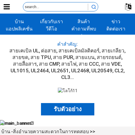
บ้าน
เกี่ยวกับเรา
สินค้า
ข่าว
แอปพลิเคชั่น
วีดีโอ
คำถามที่พบ
ติดต่อเรา
บ่อย
คำสำคัญ:
สายเคเบิล UL
ต่อสาย
สายเคเบิลมัลติคอร์
สายเกลียว
สายขด
สาย TPU
สาย PUR
สายแบน
สายรถยนต์
สายสื่อสาร
สาย CMP
สายไฟ
สาย CCC
สาย VDE
UL1015
UL2464
UL2651
UL2468
UL20549
CL2
CL3...
รับตัวอย่าง
บ้าน
สิ่งอำนวยความสะดวกในการทดสอบ