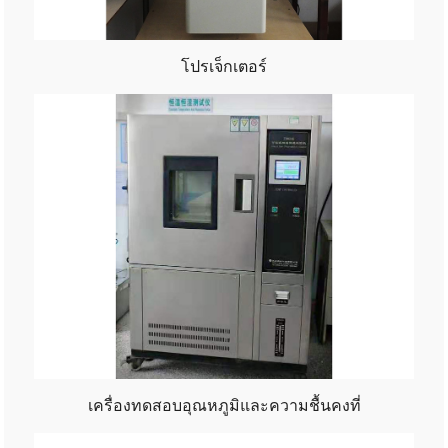
โปรเจ็กเตอร์
เครื่องทดสอบอุณหภูมิและความชื้นคงที่