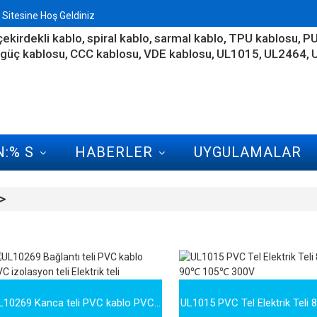
Sitesine Hoş Geldiniz
çekirdekli kablo
spiral kablo
sarmal kablo
TPU kablosu
PU
güç kablosu
CCC kablosu
VDE kablosu
UL1015
UL2464
:% S
HABERLER
UYGULAMALAR
L10269 Kanca teli PVC kablo PVC...
UL1015 PVC Tel Elektrik Teli 8