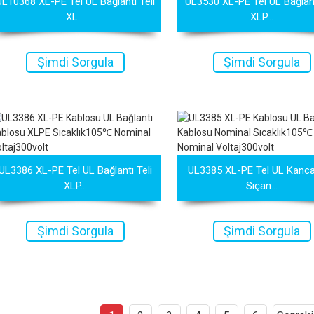
UL10368 XL-PE Tel UL Bağlantı Teli
UL3530 XL-PE Tel UL Bağlant
XL...
XLP...
Şimdi Sorgula
Şimdi Sorgula
UL3386 XL-PE Tel UL Bağlantı Teli
UL3385 XL-PE Tel UL Kancal
XLP...
Sıçan...
Şimdi Sorgula
Şimdi Sorgula