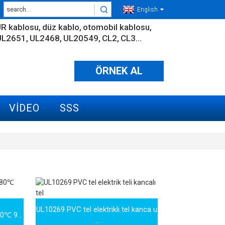
English
R kablosu
düz kablo
otomobil kablosu
UL2651
UL2468
UL20549
CL2
CL3...
ÖRNEK AL
VIDEO
SSS
UL10269 PVC tel elektrikli tel kanca u
0℃ 9...
...