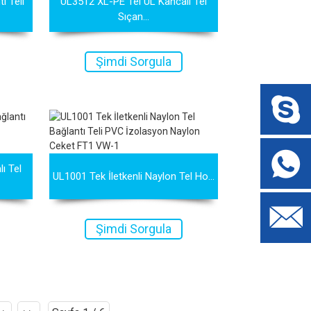
ı Teli
UL3512 XL-PE Tel UL Kancalı Tel
Sıçan...
Şimdi Sorgula
ı Tel
UL1001 Tek İletkenli Naylon Tel Ho...
Şimdi Sorgula