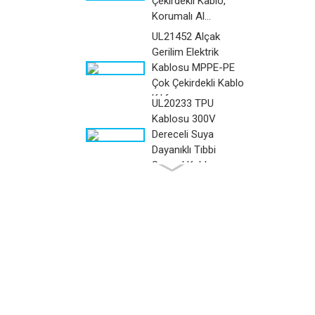
Çekirdekli Kablo,
Korumalı Al...
UL21452 Alçak
Gerilim Elektrik
Kablosu MPPE-PE
Çok Çekirdekli Kablo
Kılıfı...
UL20233 TPU
Kablosu 300V
Dereceli Suya
Dayanıklı Tıbbi
Sarmal Kablo ...
UL20280 Çok İletkenli
TPU Yağa dayanıklı
Dahili Yaylı Kablo...
UL20375 TPU Spiral
Kablo Sıcaklığı 105℃,
300Volt
UL20549 TPU Jacked