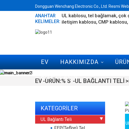
Dongguan Wenchang Electronic Co., Ltd. Resmi Web 
UL kablosu
tel bağlamak
çok 
ANAHTAR
KELIMELER:
iletişim kablosu
CMP kablosu
EV
HAKKIMIZDA
ÜRÜN
BIZE ULAŞIN
EV
ÜRÜN:% S
UL BAĞLANTI TELI
KATEGORILER
UL Bağlantı Teli
U
FEP(Teflon) Tel