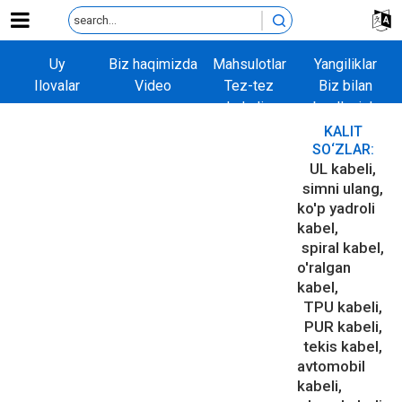
Uy
Biz haqimizda
Mahsulotlar
Yangiliklar
Ilovalar
Video
Tez-tez
Biz bilan
so'raladigan
bog'lanish
savollar
KALIT
SO‘ZLAR:
UL kabeli
simni ulang
ko'p yadroli
kabel
spiral kabel
o'ralgan
kabel
TPU kabeli
PUR kabeli
tekis kabel
avtomobil
kabeli