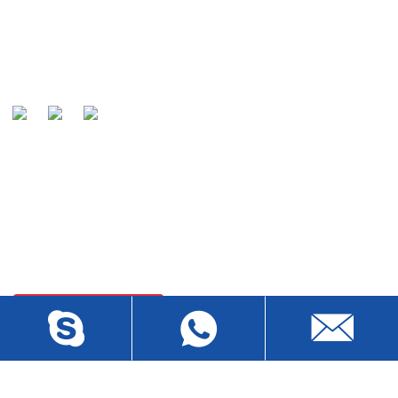
Bizning vazifamiz mijozlarimiz tomonidan jahonga mashhur
kabel ishlab chiqaruvchisi va afzal ko'rgan hamkori sifatida
tan olinishidir.
SO'ROVLARNI YUBORISH
Mahsulotlarimiz yoki narxlar ro'yxati haqida so'rovlar uchun
elektron pochtangizni bizga qoldiring va biz 24 soat ichida
bog'lanamiz.
HOZIR SO'ROQ
BIZ BILAN BOG'LANISH