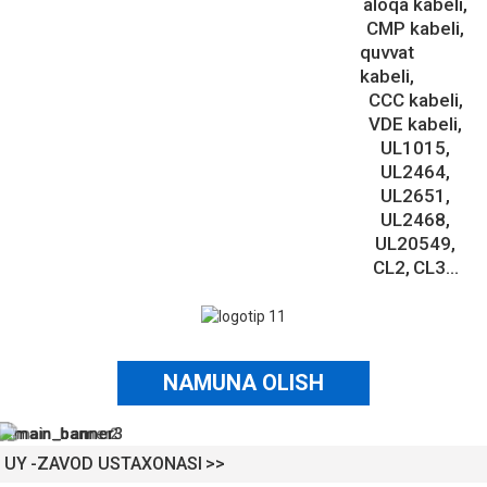
aloqa kabeli
CMP kabeli
quvvat
kabeli
CCC kabeli
VDE kabeli
UL1015
UL2464
UL2651
UL2468
UL20549
CL2
CL3...
NAMUNA OLISH
UY
ZAVOD USTAXONASI