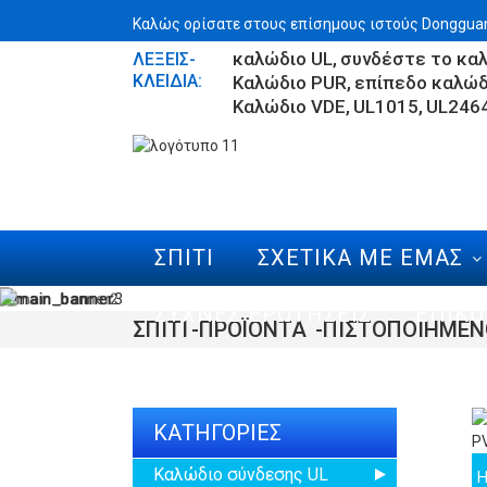
Καλώς ορίσατε στους επίσημους ιστούς Dongguan 
καλώδιο UL
συνδέστε το κα
ΛΈΞΕΙΣ-
ΚΛΕΙΔΙΆ:
Καλώδιο PUR
επίπεδο καλώδ
Καλώδιο VDE
UL1015
UL246
ΣΠΊΤΙ
ΣΧΕΤΙΚΆ ΜΕ ΕΜΆΣ
ΣΥΧΝΈΣ ΕΡΩΤΉΣΕΙΣ
ΕΠΙΚΟ
ΣΠΊΤΙ
ΠΡΟΪΌΝΤΑ
ΠΙΣΤΟΠΟΙΗΜΈΝ
ΚΑΤΗΓΟΡΊΕΣ
Καλώδιο σύνδεσης UL
H