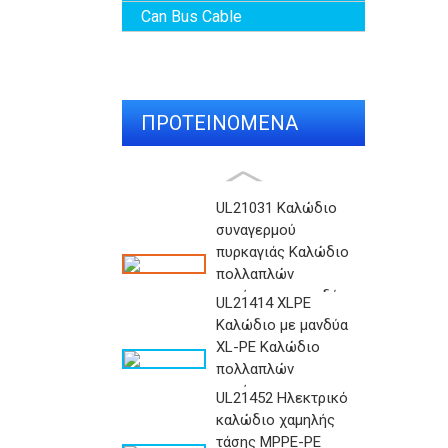
Can Bus Cable
ΠΡΟΤΕΙΝΌΜΕΝΑ
ΠΡΟΪΌΝΤΑ
UL21031 Καλώδιο
συναγερμού
πυρκαγιάς Καλώδιο
πολλαπλών
πυρήνων με μανδύα
UL21414 XLPE
...
Καλώδιο με μανδύα
XL-PE Καλώδιο
πολλαπλών
πυρήνων με
UL21452 Ηλεκτρικό
θωρακισμένο Al...
καλώδιο χαμηλής
τάσης MPPE-PE