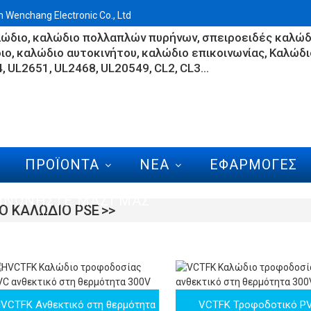
Wenchang Electronic Co., Ltd
λώδιο
καλώδιο πολλαπλών πυρήνων
σπειροειδές καλώδ
ιο
καλώδιο αυτοκινήτου
καλώδιο επικοινωνίας
Καλώδι
4
UL2651
UL2468
UL20549
CL2
CL3...
ΠΡΟΪΌΝΤΑ
ΝΈΑ
ΕΦΑΡΜΟΓΈΣ
ΙΝΩΝΉΣΤΕ ΜΑΖΊ ΜΑΣ
Ο ΚΑΛΏΔΙΟ PSE
VCTFK Ανθεκτικό στη θερμότητα
VCTFK Τροφοδοτικό P