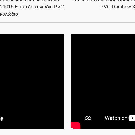
21016 Επίπεδο καλώδιο PVC
PVC Rainbow X
καλώδιο