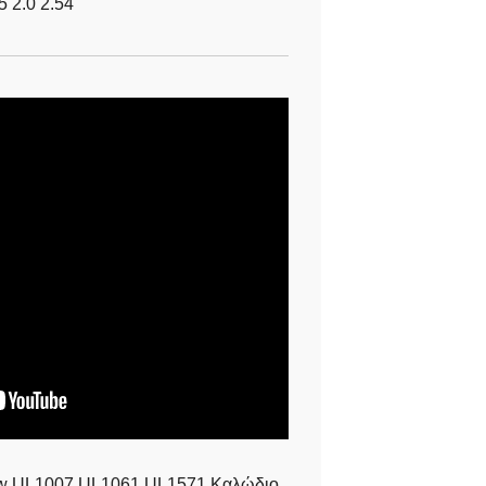
5 2.0 2.54
w UL1007 UL1061 UL1571 Καλώδιο