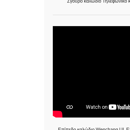
Σγουρό καλώδιο Τηλεφωνικό κ
Επίπεδο καλώδιο Wenchang UL Επ