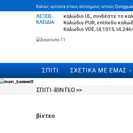
Καλώς ορίσατε στους επίσημους ιστούς Dongguan 
καλώδιο UL
συνδέστε το κα
ΛΈΞΕΙΣ-
ΚΛΕΙΔΙΆ:
Καλώδιο PUR
επίπεδο καλώδ
Καλώδιο VDE
UL1015
UL246
ΣΠΊΤΙ
ΣΧΕΤΙΚΆ ΜΕ ΕΜΆΣ
ΣΥΧΝΈΣ ΕΡΩΤΉΣΕΙΣ
ΕΠΙΚΟ
ΣΠΊΤΙ
ΒΊΝΤΕΟ
βίντεο