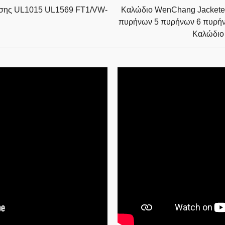
εσης UL1015 UL1569 FT1/VW-
Καλώδιο WenChang Jacketed
πυρήνων 5 πυρήνων 6 πυρή
Καλώδιο