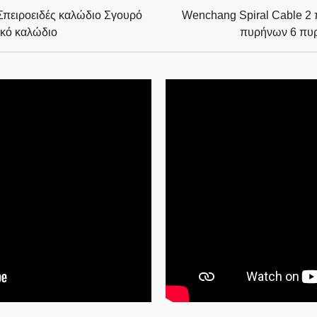
πειροειδές καλώδιο Σγουρό
Wenchang Spiral Cable 2
κό καλώδιο
πυρήνων 6 πυ