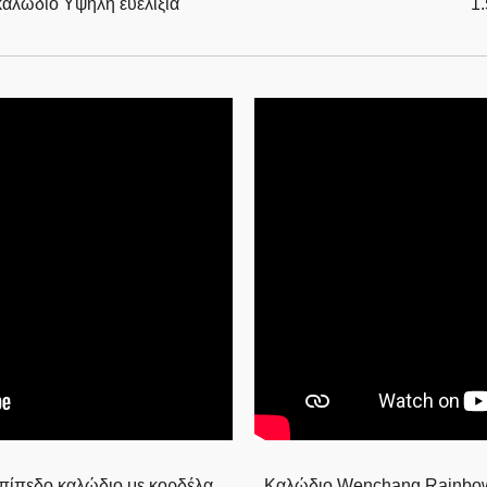
αλώδιο Υψηλή ευελιξία
1.
ίπεδο καλώδιο με κορδέλα
Καλώδιο Wenchang Rainbo