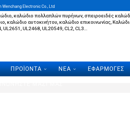
Wenchang Electronic Co., Ltd
λώδιο
καλώδιο πολλαπλών πυρήνων
σπειροειδές καλώδ
ιο
καλώδιο αυτοκινήτου
καλώδιο επικοινωνίας
Καλώδι
4
UL2651
UL2468
UL20549
CL2
CL3...
ΠΡΟΪΌΝΤΑ
ΝΈΑ
ΕΦΑΡΜΟΓΈΣ
ΙΝΩΝΉΣΤΕ ΜΑΖΊ ΜΑΣ