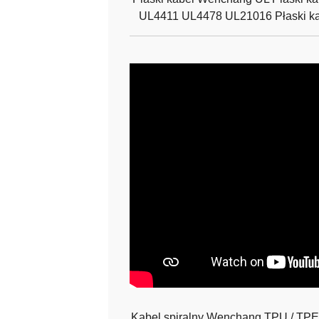
UL4411 UL4478 UL21016 Płaski ka
Kabel spiralny Wenchang TPU / TPE 