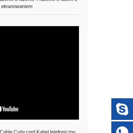
z ekranowaniem
ble Curly cord Kabel telefoniczny