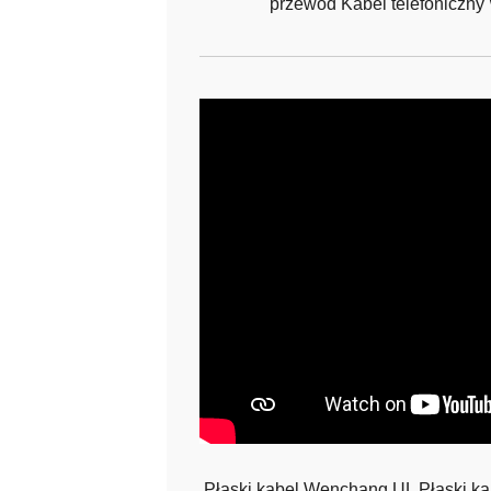
przewód Kabel telefoniczny
Płaski kabel Wenchang UL Płaski 