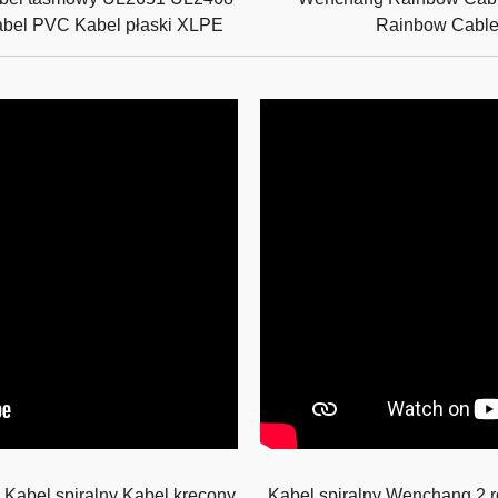
bel PVC Kabel płaski XLPE
Rainbow Cabl
Kabel spiralny Kabel kręcony
Kabel spiralny Wenchang 2 rd