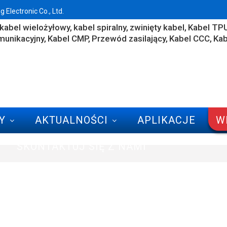
Electronic Co., Ltd.
kabel wielożyłowy
kabel spiralny
zwinięty kabel
Kabel TP
munikacyjny
Kabel CMP
Przewód zasilający
Kabel CCC
Kab
Y
AKTUALNOŚCI
APLIKACJE
W
SKONTAKTUJ SIĘ Z NAMI