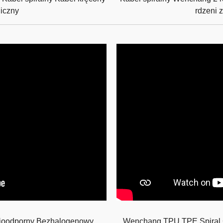
niczny
rdzeni 
joodporny Bezhalogenowy
Wenchang TPU TPE Spiral Ca