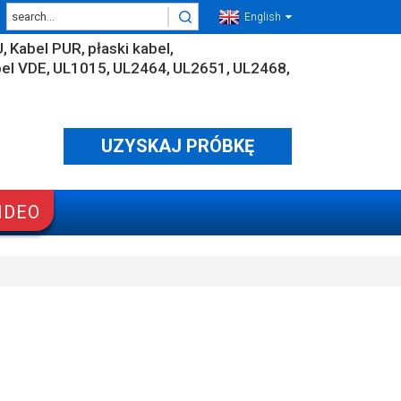
English
U
Kabel PUR
płaski kabel
el VDE
UL1015
UL2464
UL2651
UL2468
UZYSKAJ PRÓBKĘ
IDEO