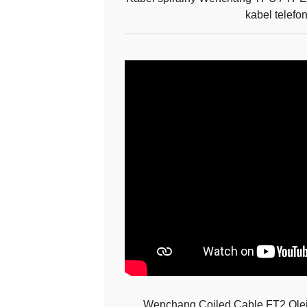
kabel telefo
Wenchang Coiled Cable FT2 Ole