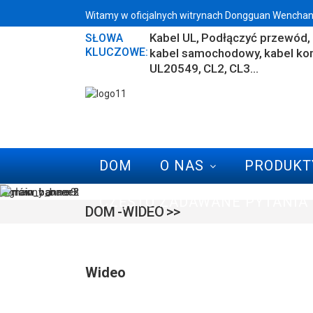
Witamy w oficjalnych witrynach Dongguan Wenchang 
Kabel UL
Podłączyć przewód
SŁOWA
KLUCZOWE:
kabel samochodowy
kabel ko
UL20549
CL2
CL3...
DOM
O NAS
PRODUKT
CZĘSTO ZADAWANE PYTANIA
DOM
WIDEO
Wideo