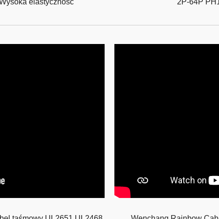
 Wysoka elastyczność
2P-64P PH1.
kabel taśmowy UL2651 UL2468
Wenchang Rainbow Cab