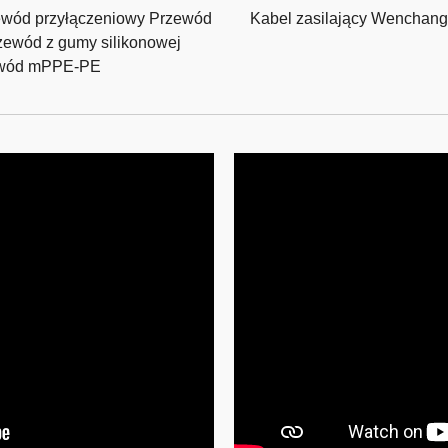
ewód przyłączeniowy Przewód
Kabel zasilający Wenchang
wód z gumy silikonowej
ewód mPPE-PE