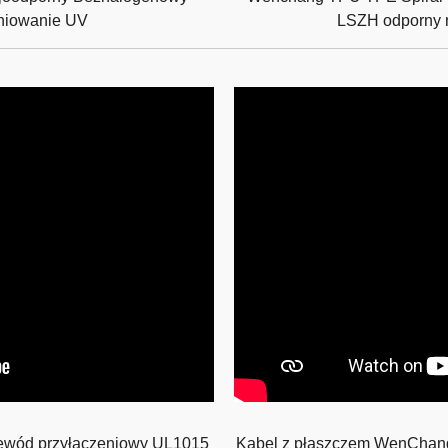
niowanie UV
LSZH odporny n
ewód przyłączeniowy UL1015
Kabel z płaszczem WenChang 