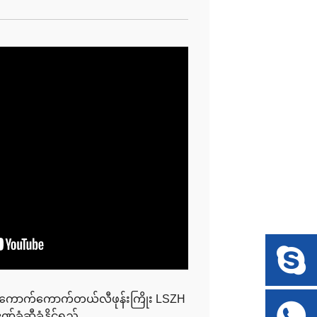
းကောက်ကောက်တယ်လီဖုန်းကြိုး LSZH
ခံဆီခံနိုင်ရည်