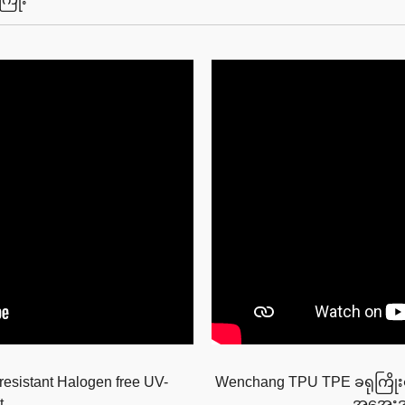
esistant Halogen free UV-
Wenchang TPU TPE ခရုကြို
t
အအေးဒဏ်