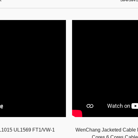
UL1015 UL1569 FT1/VW-1
WenChang Jacketed Cable Mu
Cores 6 Cores Cabl