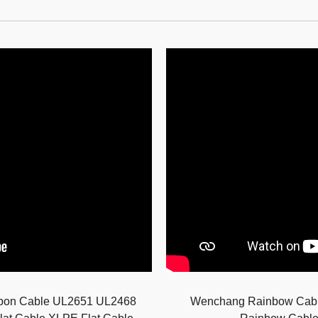
bbon Cable UL2651 UL2468
Wenchang Rainbow Cab