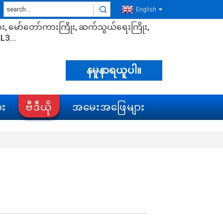
English
ား
မော်တော်ကားကြိုး
ဆက်သွယ်ရေးကြိုး
L3...
နမူနာရယူပါ။
ား
ဗီဒီယို
အမေးအဖြေများ