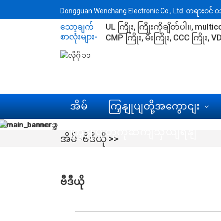
Dongguan Wenchang Electronic Co., Ltd. တရားဝင် ဝဘ်
UL ကြိုး
ကြိုးကိုချိတ်ပါ။
multico
သော့ချက်
စာလုံးများ-
CMP ကြိုး
မီးကြိုး
CCC ကြိုး
VD
အိမ်
ကြှနျုပျတို့အကွောငျး
ကြှနျုပျတို့ကိုဆကျသှယျရနျ
အိမ်
ဗီဒီယို
ဗီဒီယို