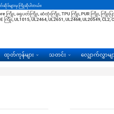
ဆိုဒ်များမှ ကြိုဆိုပါတယ်။
re ကြိုး
ခရုပတ်ကြိုး
ဆံထုံးကြိုး
TPU ကြိုး
PUR ကြိုး
ကြိုးပြ
E ကြိုး
UL1015
UL2464
UL2651
UL2468
UL20549
CL2
C
ထုတ်ကုန်များ
သတင်း
လျှောက်လွှာမျ