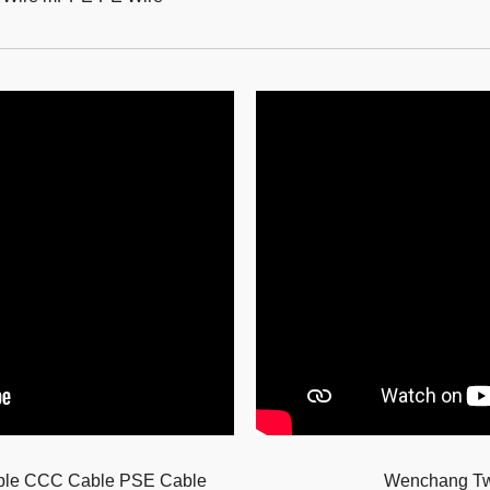
le CCC Cable PSE Cable
Wenchang Tw