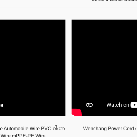
re Automobile Wire PVC ဝါယာ
Wenchang Power Cord ပ
E Wire mPPE-PE Wire