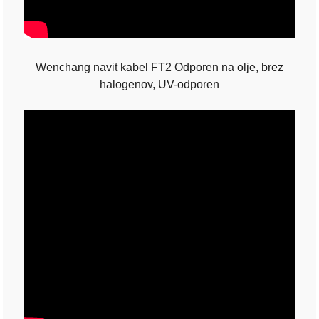
Wenchang navit kabel FT2 Odporen na olje, brez
halogenov, UV-odporen