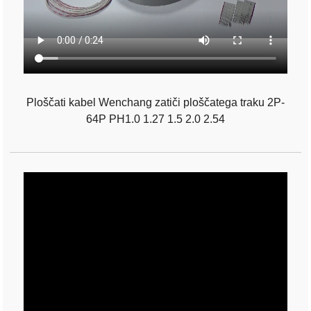
Ploščati kabel Wenchang zatiči ploščatega traku 2P-
64P PH1.0 1.27 1.5 2.0 2.54