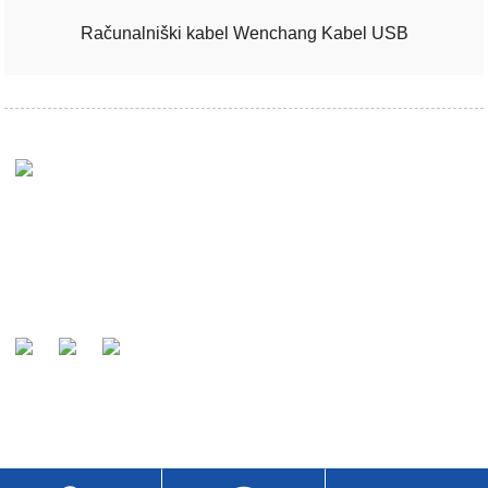
Računalniški kabel Wenchang Kabel USB
Naše poslanstvo je, da nas naše stranke prepoznajo kot
svetovno znanega proizvajalca in prednostnega partnerja
kablov.
POŠILJANJE POVPRAŠEVANJ
Za vprašanja o naših izdelkih ali ceniku nam pustite svoj e-poštni