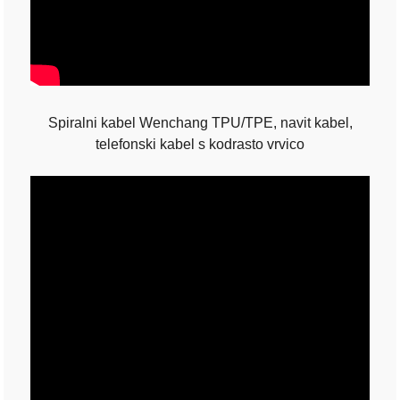
Spiralni kabel Wenchang TPU/TPE, navit kabel,
telefonski kabel s kodrasto vrvico