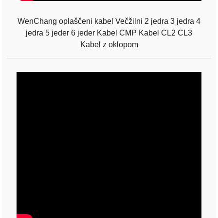
WenChang oplaščeni kabel Večžilni 2 jedra 3 jedra 4
jedra 5 jeder 6 jeder Kabel CMP Kabel CL2 CL3
Kabel z oklopom