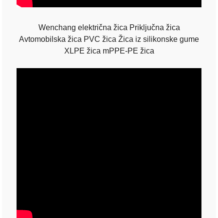
Wenchang električna žica Priključna žica
Avtomobilska žica PVC žica Žica iz silikonske gume
XLPE žica mPPE-PE žica