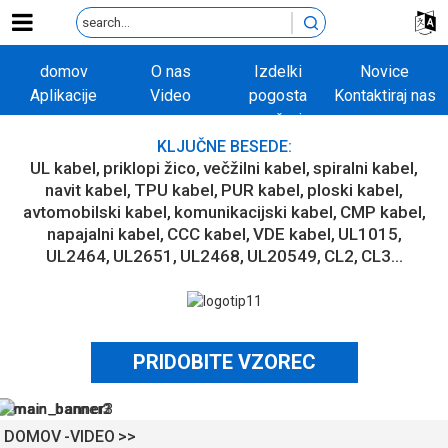
domov
O nas
Izdelki
Novice
Aplikacije
Video
pogosta
Kontaktiraj nas
vprašanja
KLJUČNE BESEDE:
UL kabel
priklopi žico
večžilni kabel
spiralni kabel
navit kabel
TPU kabel
PUR kabel
ploski kabel
avtomobilski kabel
komunikacijski kabel
CMP kabel
napajalni kabel
CCC kabel
VDE kabel
UL1015
UL2464
UL2651
UL2468
UL20549
CL2
CL3...
PRIDOBITE VZOREC
DOMOV
VIDEO