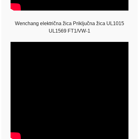
Wenchang električna žica Priključna žica UL1015
UL1569 FT1/VW-1