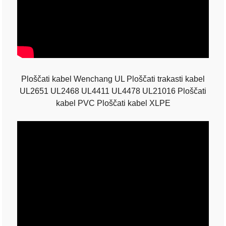
Ploščati kabel Wenchang UL Ploščati trakasti kabel
UL2651 UL2468 UL4411 UL4478 UL21016 Ploščati
kabel PVC Ploščati kabel XLPE