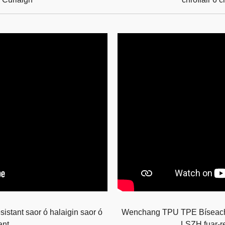
stant saor ó halaigin saor ó
Wenchang TPU TPE Bíseach 
ant
LSZH fuar-re