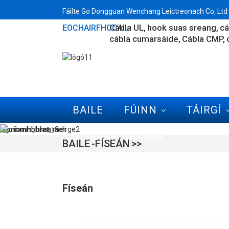
Fáilte Go Dongguan Wenchang Leictreonach Co, Ltd G
Cábla UL
hook suas sreang
cá
EOCHAIRFHOCAIL:
cábla cumarsáide
Cábla CMP
BAILE
FÚINN
TÁIRGÍ
GLAOIGH ORAINN
BAILE
FÍSEÁN
Físeán