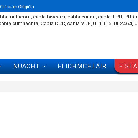
réasáin Oifigiúla
bla multicore
cábla bíseach
cábla coiled
cábla TPU
PUR c
cábla cumhachta
Cábla CCC
cábla VDE
UL1015
UL2464
U
NUACHT
FEIDHMCHLÁIR
FÍSE