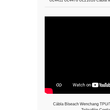
UL4411 UL4478 UL21016 Cábla M
Cábla Bíseach Wenchang TPU/T
Teileafóin Corda