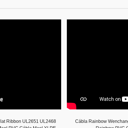
lat Ribbon UL2651 UL2468
Cábla Rainbow Wenchan