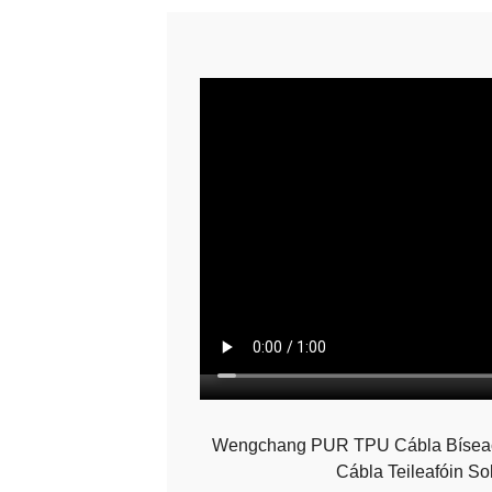
Wengchang PUR TPU Cábla Bíseach
Cábla Teileafóin So