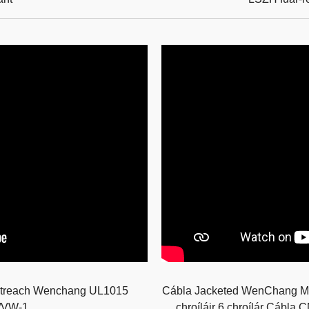
ctreach Wenchang UL1015
Cábla Jacketed WenChang Multi
/VW-1
chroíláir 6 chroílár Cábla