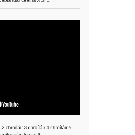
ábla tuar ceatha XLPE
hroíláir 3 chroíláir 4 chroíláir 5
hroíleacáin le sciath