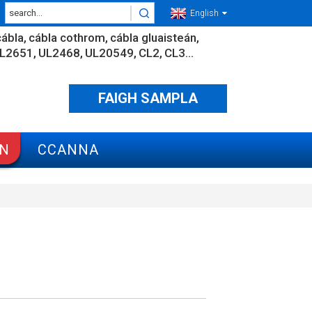
English
ábla
cábla cothrom
cábla gluaisteán
L2651
UL2468
UL20549
CL2
CL3...
FAIGH SAMPLA
ÁN
CCANNA