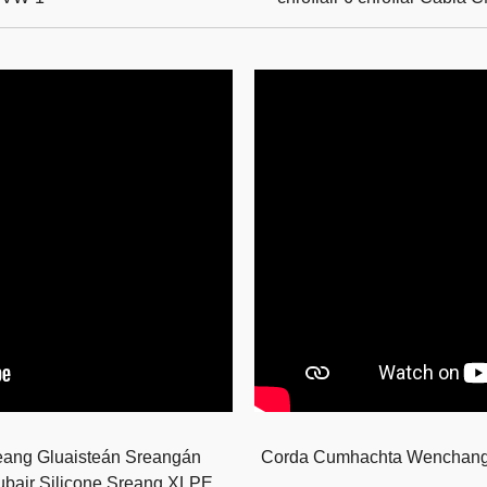
eang Gluaisteán Sreangán
Corda Cumhachta Wenchang
bair Silicone Sreang XLPE