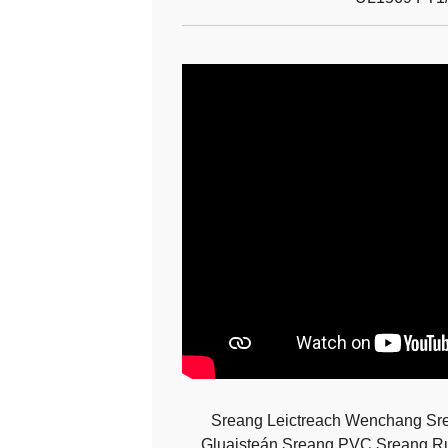
Sreang Leictreach Wenchang Sr
Gluaisteán Sreang PVC Sreang Ru