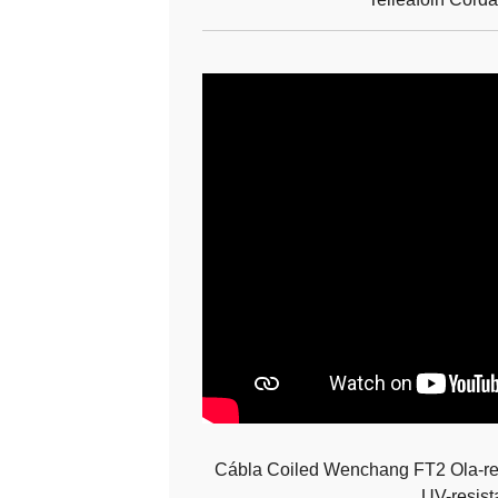
Cábla Coiled Wenchang FT2 Ola-resi
UV-resist