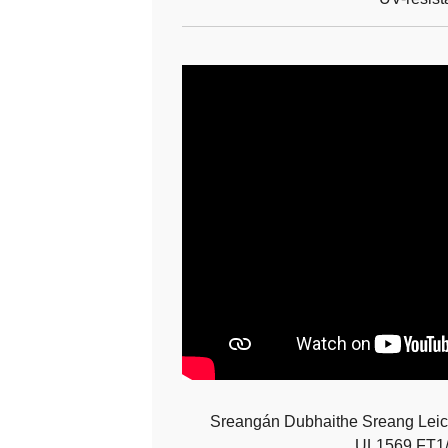
Sreangán Dubhaithe Sreang Lei
UL1569 FT1