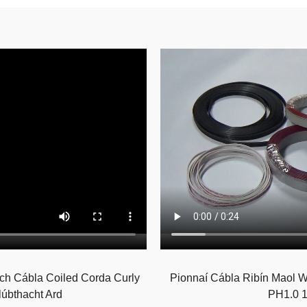
 Cábla Coiled Corda Curly
Pionnaí Cábla Ribín Maol
lúbthacht Ard
PH1.0 1