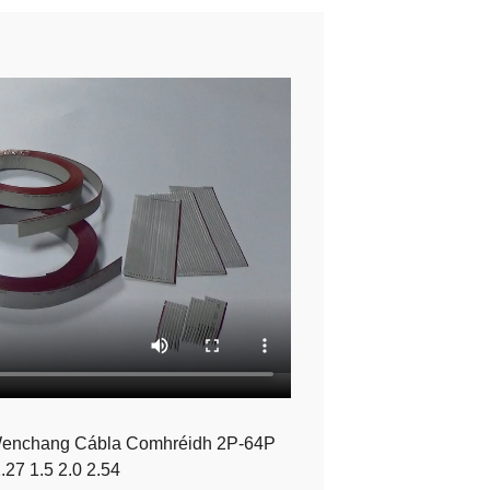
 Wenchang Cábla Comhréidh 2P-64P
.27 1.5 2.0 2.54