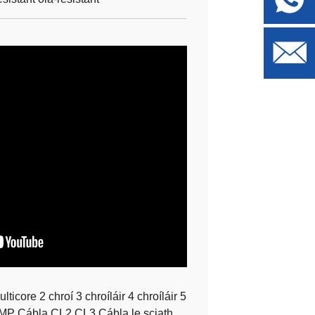
core 2 chroí 3 chroíláir 4 chroíláir 5
 CMP Cábla CL2 CL3 Cábla le sciath