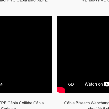
aol PVC Cábla Maol XLPE
Rainbow PVC C
PE Cábla Coilithe Cábla
Cábla Bíseach Wenchang 2 c
 Curlaigh
chroíláir 6 c