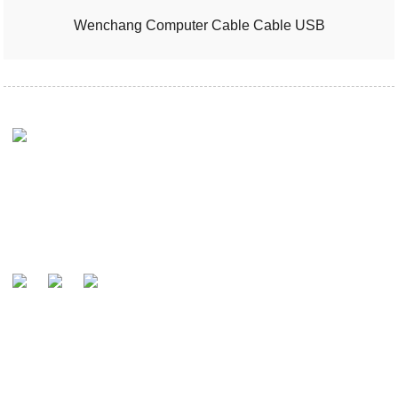
Wenchang Computer Cable Cable USB
Mîsyona me ew e ku ji hêla xerîdarên xwe ve wekî
hilberînerê navdar ê gerdûnî û hevkarê bijartî yê kabloyan
were nas kirin.
LÊPIRSÎNÊN ŞANDIN
Ji bo lêpirsînên li ser hilber an navnîşa bihayê me, ji kerema xwe e-