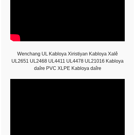
Wenchang UL Kabloya Xiristiyan Kabloya Xalê
UL2651 UL2468 UL4411 UL4478 UL21016 Kabloya
daîre PVC XLPE Kabloya daîre