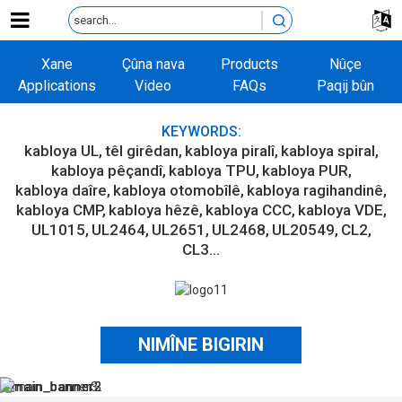
Xane
Çûna nava
Products
Nûçe
Applications
Video
FAQs
Paqij bûn
KEYWORDS:
kabloya UL
têl girêdan
kabloya piralî
kabloya spiral
kabloya pêçandî
kabloya TPU
kabloya PUR
kabloya daîre
kabloya otomobîlê
kabloya ragihandinê
kabloya CMP
kabloya hêzê
kabloya CCC
kabloya VDE
UL1015
UL2464
UL2651
UL2468
UL20549
CL2
CL3...
NIMÎNE BIGIRIN