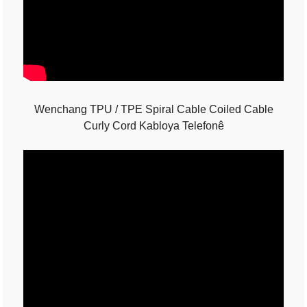
Wenchang TPU / TPE Spiral Cable Coiled Cable
Curly Cord Kabloya Telefonê