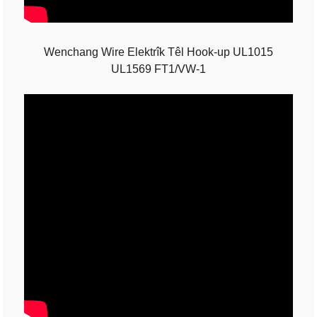
Wenchang Wire Elektrîk Têl Hook-up UL1015
UL1569 FT1/VW-1