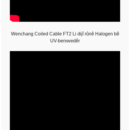
Wenchang Coiled Cable FT2 Li dijî rûnê Halogen bê
UV-berxwedêr