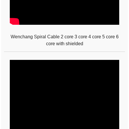
Wenchang Spiral Cable 2 core 3 core 4 core 5 core 6
core with shielded