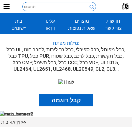
חֲדָשׁוֹת
מוצרים
עלינו
בית
צור קשר
שאלות נפוצות
וִידֵאוֹ
יישומים
מילות מפתח:
כבל מפותל
כבל ספירלי
כבל רב ליבות
לחבר חוט
כבל UL
כבל תקשורת
כבל לרכב
כבל שטוח
כבל PUR
כבל TPU
UL1015
כבל VDE
כבל CCC
כבל חשמל
כבל CMP
UL2464
UL2651
UL2468
UL20549
CL2
CL3...
קבל דוגמה
וִידֵאוֹ
בית