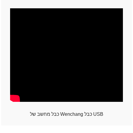
כבל מחשב של Wenchang כבל USB