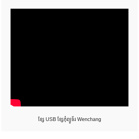
ខ្សែ USB ខ្សែកុំព្យូទ័រ Wenchang