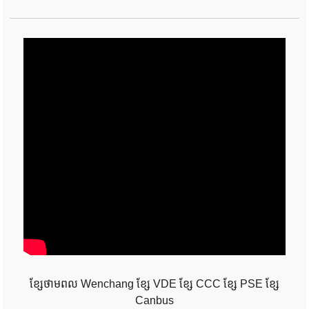
ខ្សែថាមពល Wenchang ខ្សែ VDE ខ្សែ CCC ខ្សែ PSE ខ្សែ
Canbus