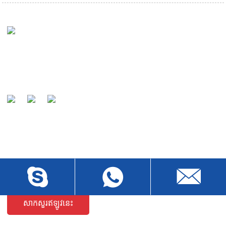
បេសកកម្មរបស់យើងគឺត្រូវបានទទួលស្គាល់ដោយអតិថិជនរបស់យើងថាជា
ក្រុមហ៊ុនផលិតដ៏ល្បីទូទាំងពិភពលោក និងជាដៃគូពេញចិត្តនៃខ្សែ។
ការផ្ញើការសាកសួរ
សម្រាប់ការសាកសួរអំពីផលិតផលរបស់យើង ឬតារាងតម្លៃ សូមទុកអ៊ីមែលរបស់
អ្នកមកយើងខ្ញុំ ហើយយើងនឹងទាក់ទងទៅក្នុងរយៈពេល 24 ម៉ោង។
សាកសួរឥឡូវនេះ