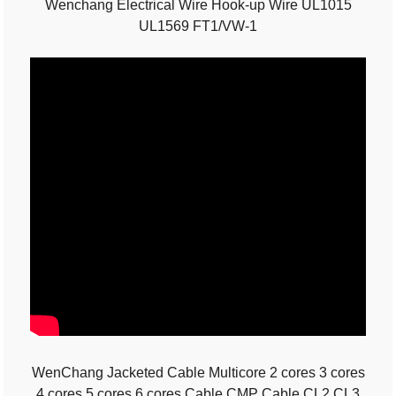
Wenchang Electrical Wire Hook-up Wire UL1015
UL1569 FT1/VW-1
WenChang Jacketed Cable Multicore 2 cores 3 cores
4 cores 5 cores 6 cores Cable CMP Cable CL2 CL3