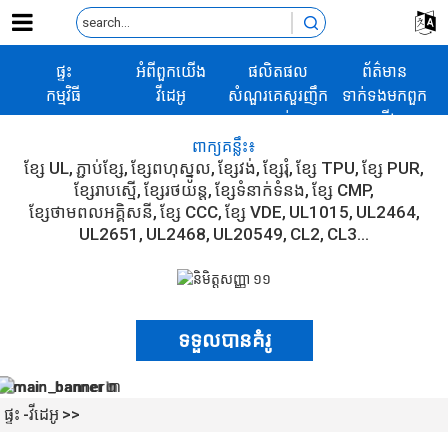
ផ្ទះ
អំពី​ពួក​យើង
ផលិតផល
ព័ត៌មាន
កម្មវិធី
វីដេអូ
សំណួរគេសួរញឹក
ទាក់ទង​មក​ពួក​
ញាប់
យើង
ពាក្យគន្លឹះ៖
ខ្សែ UL
ភ្ជាប់ខ្សែ
ខ្សែពហុស្នូល
ខ្សែវង់
ខ្សែរុំ
ខ្សែ TPU
ខ្សែ PUR
ខ្សែរាបស្មើ
ខ្សែរថយន្ត
ខ្សែទំនាក់ទំនង
ខ្សែ CMP
ខ្សែ​ថាមពល​អគ្គិសនី
ខ្សែ CCC
ខ្សែ VDE
UL1015
UL2464
UL2651
UL2468
UL20549
CL2
CL3...
ទទួលបានគំរូ
ផ្ទះ
វីដេអូ