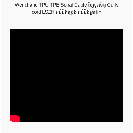
Wenchang TPU TPE Spiral Cable ខ្សែទូរស័ព្ទ Curly
cord LSZH ធន់នឹងប្រេង ធន់នឹងត្រជាក់