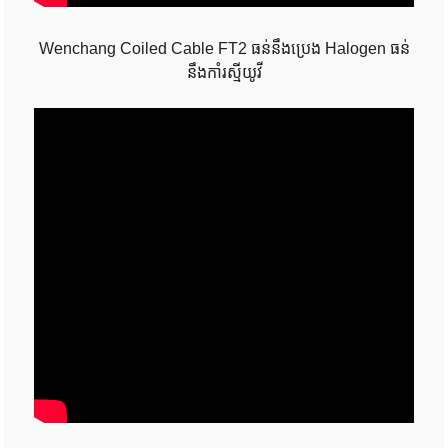
Wenchang Coiled Cable FT2 ធន់នឹងប្រេង Halogen ធន់
នឹងកាំរស្មីយូវី