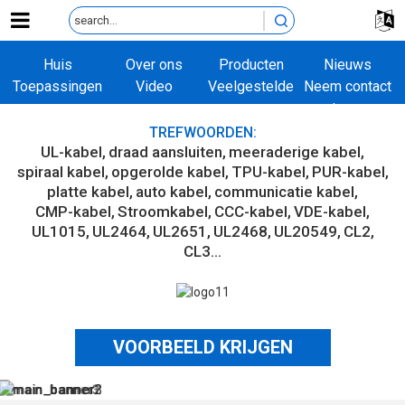
Huis
Over ons
Producten
Nieuws
Toepassingen
Video
Veelgestelde
Neem contact
vragen
met ons op
TREFWOORDEN:
UL-kabel
draad aansluiten
meeraderige kabel
spiraal kabel
opgerolde kabel
TPU-kabel
PUR-kabel
platte kabel
auto kabel
communicatie kabel
CMP-kabel
Stroomkabel
CCC-kabel
VDE-kabel
UL1015
UL2464
UL2651
UL2468
UL20549
CL2
CL3...
VOORBEELD KRIJGEN