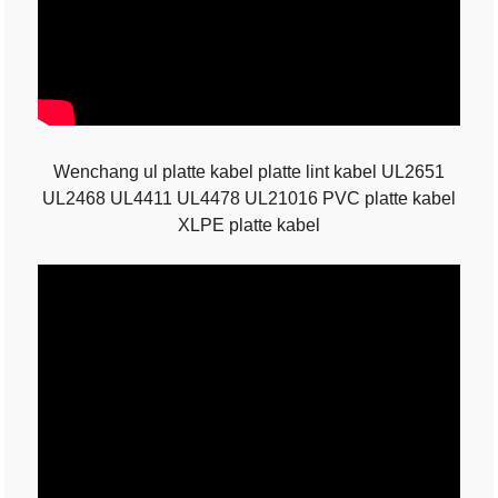
Wenchang ul platte kabel platte lint kabel UL2651
UL2468 UL4411 UL4478 UL21016 PVC platte kabel
XLPE platte kabel