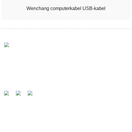
Wenchang computerkabel USB-kabel
Het is onze missie om door onze klanten erkend te worden
als de wereldwijd bekende fabrikant en voorkeurspartner
van kabels.
VRAGEN VERZENDEN
Voor vragen over onze producten of prijslijst kunt u uw e-