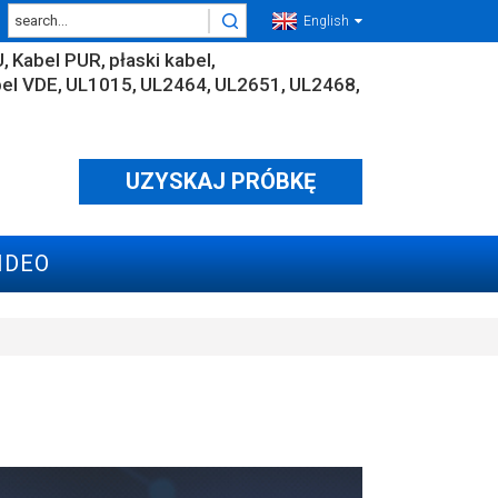
English
U
Kabel PUR
płaski kabel
el VDE
UL1015
UL2464
UL2651
UL2468
UZYSKAJ PRÓBKĘ
IDEO