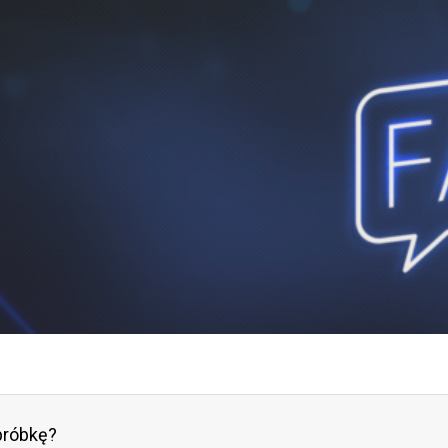
próbkę?