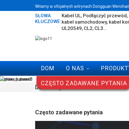
Witamy w oficjalnych witrynach Dongguan Wenchang 
Kabel UL
Podłączyć przewód
SŁOWA
KLUCZOWE:
kabel samochodowy
kabel ko
UL20549
CL2
CL3...
DOM
O NAS
PRODUKT
CZĘSTO ZADAWANE PYTANIA
DOM
CZĘSTO ZADAWANE PYTANI
Często zadawane pytania