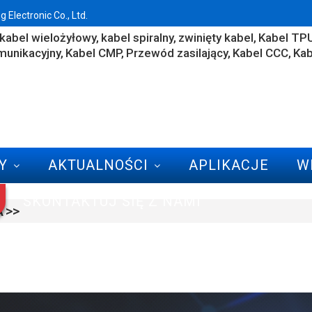
Electronic Co., Ltd.
kabel wielożyłowy
kabel spiralny
zwinięty kabel
Kabel TP
munikacyjny
Kabel CMP
Przewód zasilający
Kabel CCC
Kab
Y
AKTUALNOŚCI
APLIKACJE
W
SKONTAKTUJ SIĘ Z NAMI
A