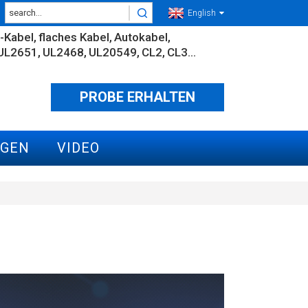
English
-Kabel
flaches Kabel
Autokabel
UL2651
UL2468
UL20549
CL2
CL3...
PROBE ERHALTEN
GEN
VIDEO