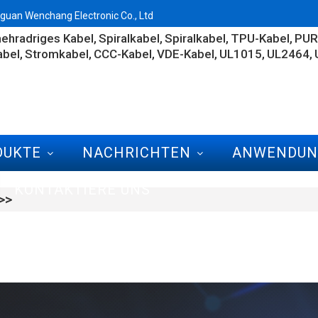
guan Wenchang Electronic Co., Ltd
ehradriges Kabel
Spiralkabel
Spiralkabel
TPU-Kabel
PUR
bel
Stromkabel
CCC-Kabel
VDE-Kabel
UL1015
UL2464
DUKTE
NACHRICHTEN
ANWENDUN
KONTAKTIERE UNS