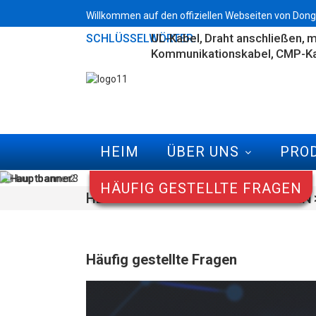
Willkommen auf den offiziellen Webseiten von Dong
UL-Kabel
Draht anschließen
m
SCHLÜSSELWÖRTER:
Kommunikationskabel
CMP-Ka
HEIM
ÜBER UNS
PRO
HÄUFIG GESTELLTE FRAGEN
HEIM
HÄUFIG GESTELLTE FRAGEN
Häufig gestellte Fragen