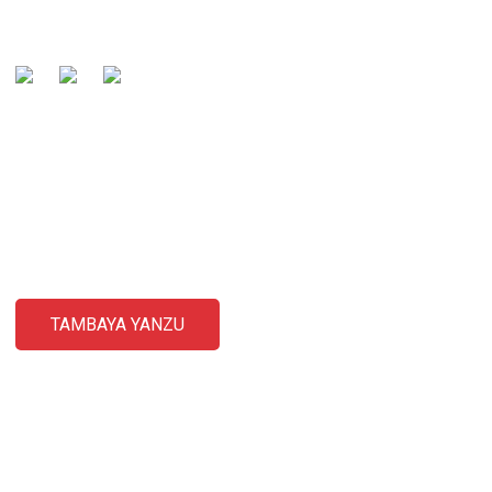
fi so na igiyoyi.
AIKA TAMBAYOYI
Don tambayoyi game da samfuranmu ko lissafin farashi, da fatan
za a bar mana imel ɗin ku kuma za mu kasance cikin tuntuɓar
sa'o'i 24.
TAMBAYA YANZU
TUNTUBE MU
Baisha Sancun Industrial District, Humen, Dongguan,