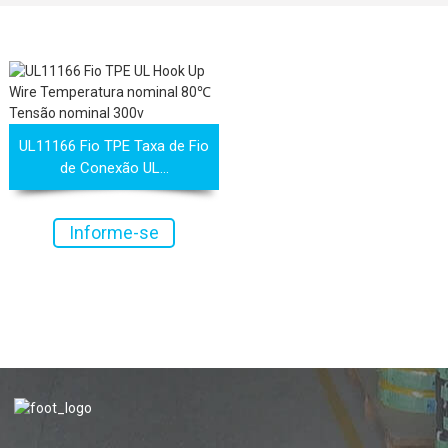
UL11166 Fio TPE Taxa de Fio
de Conexão UL...
Informe-se
agora