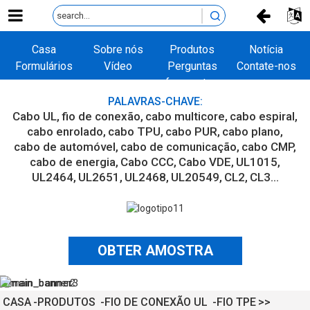
Casa
Sobre nós
Produtos
Notícia
Formulários
Vídeo
Perguntas
Contate-nos
frequentes
PALAVRAS-CHAVE:
Cabo UL
fio de conexão
cabo multicore
cabo espiral
cabo enrolado
cabo TPU
cabo PUR
cabo plano
cabo de automóvel
cabo de comunicação
cabo CMP
cabo de energia
Cabo CCC
Cabo VDE
UL1015
UL2464
UL2651
UL2468
UL20549
CL2
CL3...
OBTER AMOSTRA
CASA
PRODUTOS
FIO DE CONEXÃO UL
FIO TPE