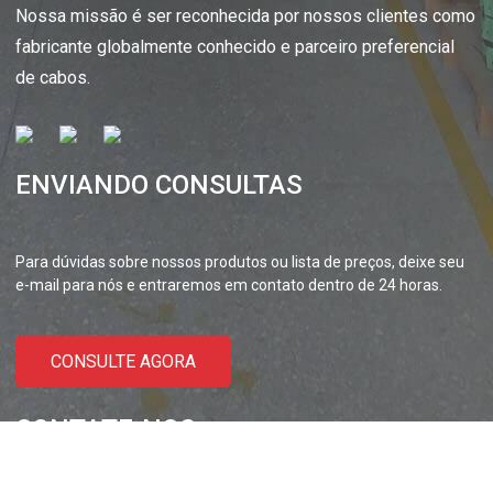
Cabo revestido XLPE Cabo
UL21452 Cabo Elétrico de Baixa
Nossa missão é ser reconhecida por nossos clientes como
fabricante globalmente conhecido e parceiro preferencial
inúcleo XL-PE com Al...
Tensão MPPE-PE Revestimento de
de cabos.
Cabo Multinúcleo...
ENVIANDO CONSULTAS
Para dúvidas sobre nossos produtos ou lista de preços, deixe seu
e-mail para nós e entraremos em contato dentro de 24 horas.
CONSULTE AGORA
CONTATE-NOS