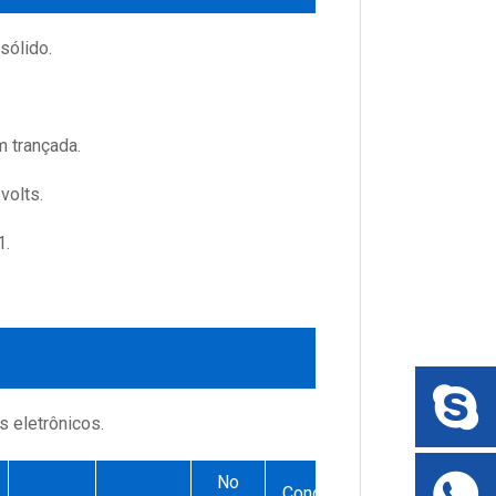
sólido.
m trançada.
volts.
1.
s eletrônicos.
No
Condutor