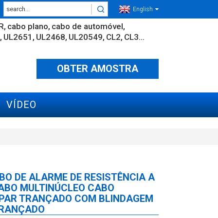
English
R
cabo plano
cabo de automóvel
UL2651
UL2468
UL20549
CL2
CL3...
OBTER AMOSTRA
VÍDEO
BO DE ALARME DE RESISTÊNCIA A
CABO MULTINÚCLEO CABO
 PAR TRANÇADO COM BLINDAGEM
TRANÇADO