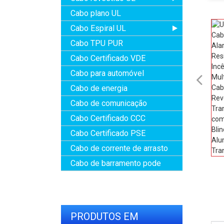
Cabo plano UL
Cabo Espiral UL
Cabo TPU PUR
Cabo Certificado VDE
Cabo para automóvel

Cabo de energia
Cabo de comunicação
Cabo Certificado CCC
Cabo Certificado PSE
Cabo de corrente de arrasto
Cabo de barramento pode
PRODUTOS EM