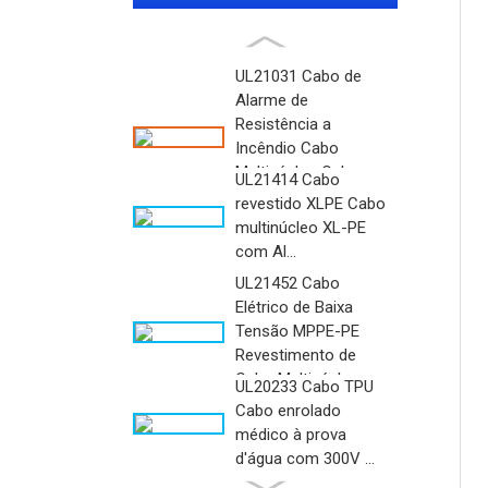
DESTAQUE
UL21031 Cabo de
Alarme de
Resistência a
Incêndio Cabo
Multinúcleo Cabo
UL21414 Cabo
Revestido ...
revestido XLPE Cabo
multinúcleo XL-PE
com Al...
UL21452 Cabo
Elétrico de Baixa
Tensão MPPE-PE
Revestimento de
Cabo Multinúcleo...
UL20233 Cabo TPU
Cabo enrolado
médico à prova
d'água com 300V ...