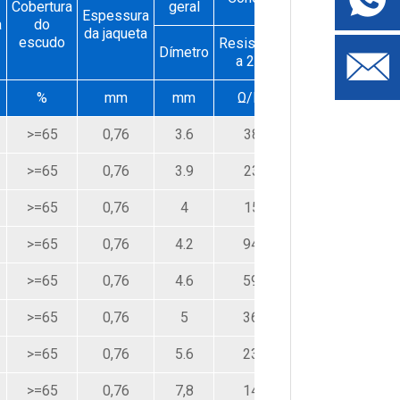
Cobertura
geral
Espessura
a
do
da jaqueta
escudo
Resistência
Dímetro
a 20℃
%
mm
mm
Ω/KM
>=65
0,76
3.6
381
>=65
0,76
3.9
239
>=65
0,76
4
150
>=65
0,76
4.2
94,2
>=65
0,76
4.6
59,4
>=65
0,76
5
36,7
>=65
0,76
5.6
23.2
>=65
0,76
7,8
14,6