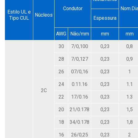
Condutor
Nom.Di
Estilo UL e
Núcleos
Tipo CUL
Espessura
AWG
Não/mm
mm
mm
30
7/0,100
0,23
0,8
28
7/0,127
0,23
0,9
26
07/0,16
0,23
1
24
0.11.16
0,23
1.1
2C
22
17/0.16
0,23
1.3
20
21/0.178
0,23
1,5
18
34/0.178
0,23
1,8
16
26/0,25
0,23
2