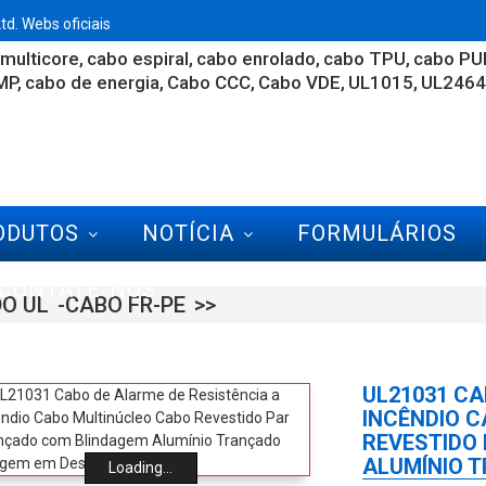
d. Webs oficiais
multicore
cabo espiral
cabo enrolado
cabo TPU
cabo PU
MP
cabo de energia
Cabo CCC
Cabo VDE
UL1015
UL2464
ODUTOS
NOTÍCIA
FORMULÁRIOS
CONTATE-NOS
DO UL
CABO FR-PE
UL21031 CA
INCÊNDIO 
REVESTIDO
ALUMÍNIO 
Loading...