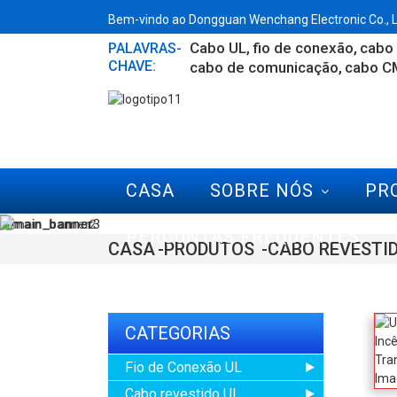
Bem-vindo ao Dongguan Wenchang Electronic Co., Lt
Cabo UL
fio de conexão
cabo 
PALAVRAS-
CHAVE:
cabo de comunicação
cabo C
CASA
SOBRE NÓS
PR
PERGUNTAS FREQUENTES
CASA
PRODUTOS
CABO REVESTI
CATEGORIAS
Fio de Conexão UL
Cabo revestido UL