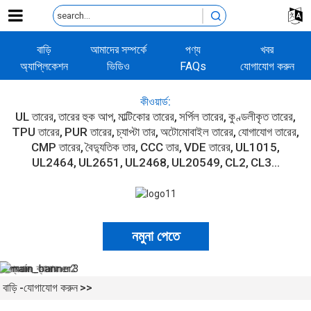
বাড়ি
আমাদের সম্পর্কে
পণ্য
খবর
অ্যাপ্লিকেশন
ভিডিও
FAQs
যোগাযোগ করুন
কীওয়ার্ড:
UL তারের
তারের হুক আপ
মাল্টিকোর তারের
সর্পিল তারের
কুণ্ডলীকৃত তারের
TPU তারের
PUR তারের
চ্যাপ্টা তার
অটোমোবাইল তারের
যোগাযোগ তারের
CMP তারের
বৈদ্যুতিক তার
CCC তার
VDE তারের
UL1015
UL2464
UL2651
UL2468
UL20549
CL2
CL3...
নমুনা পেতে
বাড়ি
যোগাযোগ করুন