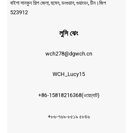
বাইশা সানকুন শিল্প জেলা, হুমেন, ডংগুয়ান, গুয়াংডং, চীন।জিপ
523912
লুসি ঝেং
wch278@dgwch.cn
WCH_Lucy15
+86-15818216368(ওয়েচ্যাট)
+৮৬-৭৬৯-৮৫১৯ ৫৮৪৬