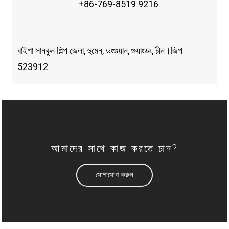
+86-769-8519 9216
বাইশা সানকুন শিল্প জেলা, হুমেন, ডংগুয়ান, গুয়াংডং, চীন।জিপ
523912
আমাদের সাথে কাজ করতে চান?
যোগাযোগ করুন