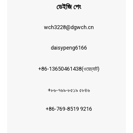
ডেইজি পেং
wch3228@dgwch.cn
daisypeng6166
+86-13650461438(ওয়েচ্যাট)
+৮৬-৭৬৯-৮৫১৯ ৫৮৪৬
+86-769-8519 9216