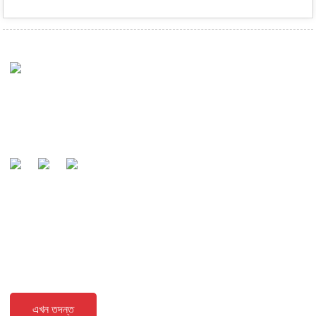
আমাদের লক্ষ্য হল বিশ্বব্যাপী সুপরিচিত প্রস্তুতকারক এবং তারের পছন্দের অংশীদার
হিসাবে আমাদের গ্রাহকদের দ্বারা স্বীকৃত হওয়া।
অনুসন্ধান পাঠানো হচ্ছে
আমাদের পণ্য বা মূল্য তালিকা সম্পর্কে অনুসন্ধানের জন্য, আমাদের কাছে আপনার ইমেল ছেড়ে দিন
এবং আমরা 24 ঘন্টার মধ্যে যোগাযোগ করা হবে.
এখন তদন্ত