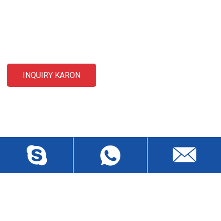
Para sa mga pangutana bahin sa among mga produkto o pricelist,
palihug ibilin ang imong email kanamo ug kami makontak sa sulod
sa 24 oras.
INQUIRY KARON
KONTAK KAMI
Baisha Sancun Industrial District, Humen, Dongguan,
Guangdong, China.Zip 523912
wch3228@dgwch.cn
Skype: daisypeng6166
+86-769-8519 5846