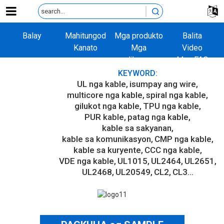
Balay
Mahitungod
Mga produkto
Balita
Kanato
Mga
Video
aplikasyon
Mga FAQ
Kontaka Kami
KEYWORD:
UL nga kable
isumpay ang wire
multicore nga kable
spiral nga kable
gilukot nga kable
TPU nga kable
PUR kable
patag nga kable
kable sa sakyanan
kable sa komunikasyon
CMP nga kable
kable sa kuryente
CCC nga kable
VDE nga kable
UL1015
UL2464
UL2651
UL2468
UL20549
CL2
CL3...