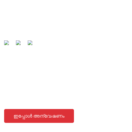
ആഗോളതലത്തിൽ അറിയപ്പെടുന്ന നിർമ്മാതാവും
കേബിളുകളുടെ പ്രിയപ്പെട്ട പങ്കാളിയുമായി ഞങ്ങളുടെ
ഉപഭോക്താക്കൾ അംഗീകരിക്കുക എന്നതാണ് ഞങ്ങളുടെ
ലക്ഷ്യം.
അന്വേഷണങ്ങൾ അയയ്ക്കുന്നു
ഞങ്ങളുടെ ഉൽപ്പന്നങ്ങളെക്കുറിച്ചോ വിലവിവരപ്പട്ടികയെക്കുറിച്ചോ
ഉള്ള അന്വേഷണങ്ങൾക്ക്, ദയവായി നിങ്ങളുടെ ഇമെയിൽ
ഞങ്ങൾക്ക് അയയ്ക്കുക, ഞങ്ങൾ 24 മണിക്കൂറിനുള്ളിൽ
ബന്ധപ്പെടും.
ഇപ്പോൾ അന്വേഷണം