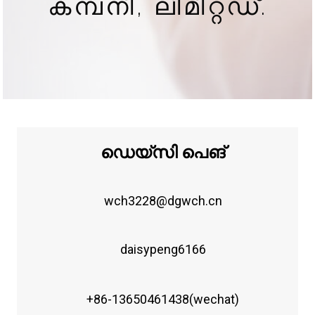
കമ്പനി, ലിമിറ്റഡ്.
ഡെയ്സി പെങ്
wch3228@dgwch.cn
daisypeng6166
+86-13650461438(wechat)