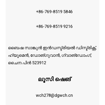
+86-769-8519 5846
+86-769-8519 9216
ബൈഷ സാങ്കുൻ ഇൻഡസ്ട്രിയൽ ഡിസ്ട്രിക്റ്റ്,
ഹ്യൂമെൻ, ഡോങ്ഗുവാൻ, ഗ്വാങ്‌ഡോംഗ്,
ചൈന.പിൻ 523912
ലൂസി ഷെങ്
wch278@dgwch.cn