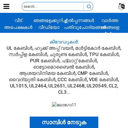
വീട്
ഞങ്ങളേക്കുറിച്ച്
ഉൽപ്പന്നങ്ങൾ
വാർത്ത
അപേക്ഷകൾ
വീഡിയോ
പതിവുചോദ്യങ്ങൾ
ഞങ്ങളെ
സമീപിക്കുക
കീവേഡുകൾ:
UL കേബിൾ
ഹുക്ക് അപ്പ് വയർ
മൾട്ടികോർ കേബിൾ
സർപ്പിള കേബിൾ
ചുരുണ്ട കേബിൾ
TPU കേബിൾ
PUR കേബിൾ
ഫ്ലാറ്റ് കേബിൾ
ഓട്ടോമൊബൈൽ കേബിൾ
ആശയവിനിമയ കേബിൾ
CMP കേബിൾ
വൈദ്യുതി കേബിൾ
CCC കേബിൾ
VDE കേബിൾ
UL1015
UL2464
UL2651
UL2468
UL20549
CL2
CL3...
സാമ്പിൾ നേടുക