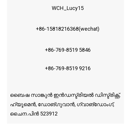
WCH_Lucy15
+86-15818216368(wechat)
+86-769-8519 5846
+86-769-8519 9216
ബൈഷ സാങ്കുൻ ഇൻഡസ്ട്രിയൽ ഡിസ്ട്രിക്റ്റ്,
ഹ്യൂമെൻ, ഡോങ്ഗുവാൻ, ഗ്വാങ്‌ഡോംഗ്,
ചൈന.പിൻ 523912