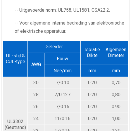
-- Uitgevoerde norm: UL758, UL1581, CSA22.2.
-- Voor algemene interne bedrading van elektronische
of elektrische apparatuur.
Geleider
Isolatie
Algemeen
Dikte
Dimeter
UL-stijl &
Bouw
CUL-type
AWG
Nee/mm
mm
mm
30
7/0.10
0.20
0,70
28
7/0.127
0.20
0,80
26
7/0.16
0.20
0.90
24
11/0.16
0.20
1,00
UL3302
(Gestrand)
22
17/0.16
0.20
1.20