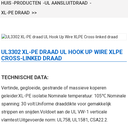
HUIS
PRODUCTEN
UL AANSLUITDRAAD
XL-PE DRAAD
UL3302 XL-PE DRAAD UL HOOK UP WIRE XLPE
CROSS-LINKED DRAAD
XLPE beklede kabel XL-PE
UL21452 Laagspanning elektrische
eraderige kabel met
kabel MPPE-PE meeraderige
m
TECHNISCHE DATA:
afgeschermde al...
kabelmantel...
Vertinde, gegloeide, gestrande of massieve koperen
geleider.XL-PE isolatie.Nominale temperatuur: 105℃.Nominale
spanning: 30 volt.Uniforme draaddikte voor gemakkelijk
strippen en snijden.Voldoet aan de UL VW-1 verticale
vlamtest.Uitgevoerde norm: UL758, UL1581, CSA22.2.