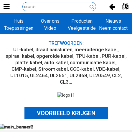
Huis
Over ons
Producten
Nieuws
Toepassingen
Video
Veelgestelde
Neem contact
vragen
met ons op
TREFWOORDEN:
UL-kabel
draad aansluiten
meeraderige kabel
spiraal kabel
opgerolde kabel
TPU-kabel
PUR-kabel
platte kabel
auto kabel
communicatie kabel
CMP-kabel
Stroomkabel
CCC-kabel
VDE-kabel
UL1015
UL2464
UL2651
UL2468
UL20549
CL2
CL3...
VOORBEELD KRIJGEN