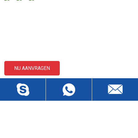
VRAGEN VERZENDEN
Voor vragen over onze producten of prijslijst kunt u uw e-
mailadres aan ons achterlaten en wij nemen binnen 24 uur contact
met u op.
NU AANVRAGEN
NEEM CONTACT MET ONS OP
Baisha Sancun Industrieel District, Humen, Dongguan,
Guangdong, China.Postcode 523912
wch3228@dgwch.cn