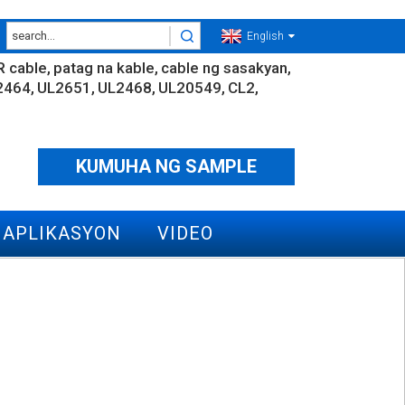
English
 cable
patag na kable
cable ng sasakyan
2464
UL2651
UL2468
UL20549
CL2
KUMUHA NG SAMPLE
 APLIKASYON
VIDEO