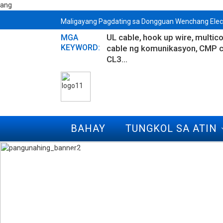
ang
Maligayang Pagdating sa Dongguan Wenchang Electro
UL cable
hook up wire
multico
MGA
KEYWORD:
cable ng komunikasyon
CMP c
CL3...
BAHAY
TUNGKOL SA ATIN
MGA FAQ
MAKIPAG-UGNAY