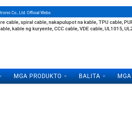
nic Co., Ltd. Official Webs
re cable
spiral cable
nakapulupot na kable
TPU cable
PUR
able
kable ng kuryente
CCC cable
VDE cable
UL1015
UL
MGA PRODUKTO
BALITA
MGA
AN SA AMIN