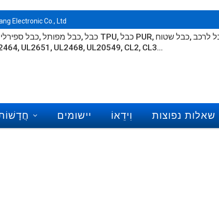
ברוכים הבאים לאתרים הרשמיים של ., Ltd
ל לרכב
כבל שטוח
כבל PUR
כבל TPU
כבל מפותל
כבל ספירלי
2464
UL2651
UL2468
UL20549
CL2
CL3...
שאלות נפוצות
וִידֵאוֹ
יישומים
חֲדָשׁוֹת