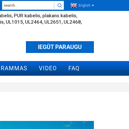
English
belis
PUR kabelis
plakans kabelis
is
UL1015
UL2464
UL2651
UL2468
IEGŪT PARAUGU
GRAMMAS
VIDEO
FAQ