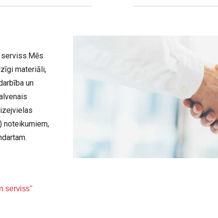
n serviss.Mēs
zīgi materiāli,
darbība un
alvenais
izejvielas
) noteikumiem,
ndartam.
n serviss"