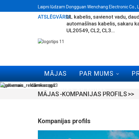
Laipni lūdzam Dongguan Wenchang Electronic Co., Ltd
UL kabelis
savienot vadu
daud
ATSLĒGVĀRDI:
automašīnas kabelis
sakaru k
UL20549
CL2
CL3...
MĀJAS
PAR MUMS
P
SAZINIES AR MUMS
MĀJAS
KOMPANIJAS PROFILS
Kompanijas profils