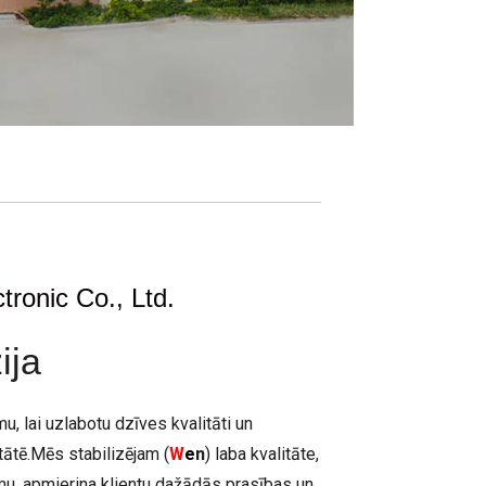
onic Co., Ltd.
ija
, lai uzlabotu dzīves kvalitāti un
tātē.Mēs stabilizējam (
W
e
n
) laba kvalitāte,
mu, apmierina klientu dažādās prasības un