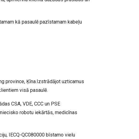
īstamam kā pasaulē pazīstamam kabeļu
g province, Ķīna.Izstrādājot uzticamus
lientiem visā pasaulē.
anādas CSA, VDE, CCC un PSE
pniecisko robotu iekārtās, medicīnas
ciju, IECQ-QC080000 bīstamo vielu