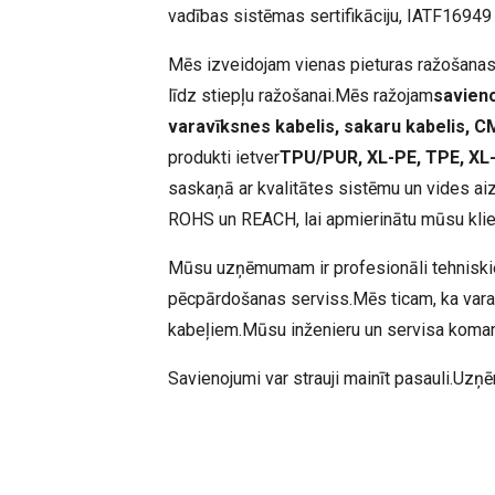
vadības sistēmas sertifikāciju, IATF16949 
Mēs izveidojam vienas pieturas ražošanas
līdz stiepļu ražošanai.Mēs ražojam
savieno
varavīksnes kabelis, sakaru kabelis, CMP
produkti ietver
TPU/PUR, XL-PE, TPE, XL-
saskaņā ar kvalitātes sistēmu un vides ai
ROHS un REACH, lai apmierinātu mūsu klie
Mūsu uzņēmumam ir profesionāli tehniskie u
pēcpārdošanas serviss.Mēs ticam, ka var
kabeļiem.Mūsu inženieru un servisa komanda
Savienojumi var strauji mainīt pasauli.Uz