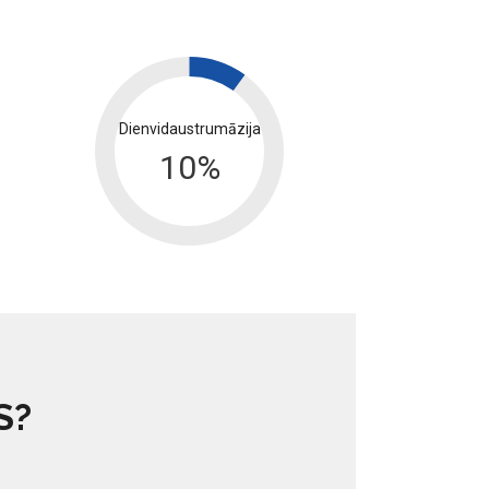
Dienvidaustrumāzija
10
%
S?