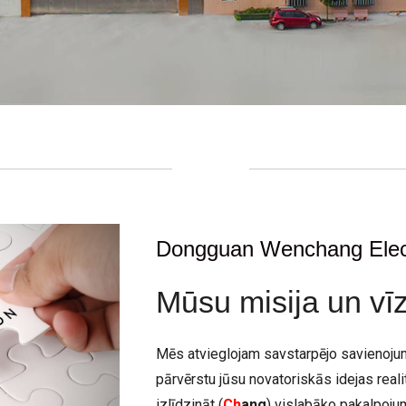
Dongguan Wenchang Electr
Mūsu misija un vīz
Mēs atvieglojam savstarpējo savienojumu
pārvērstu jūsu novatoriskās idejas reali
izlīdzināt (
Ch
ang
) vislabāko pakalpoju