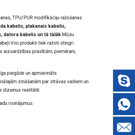
ošanas, TPU/PUR modifikāciju ražošanas
da kabelis, plakanais kabelis,
, datora kabelis un tā tālāk
.Mūsu
kabeļi.Visi produkti tiek ražoti stingri
des aizsardzības prasībām, piemēram,
icīga piegāde un apmierināts
onālajām zināšanām par strāvas vadiem un
 dizainus realitātē.
adu risinājumus.