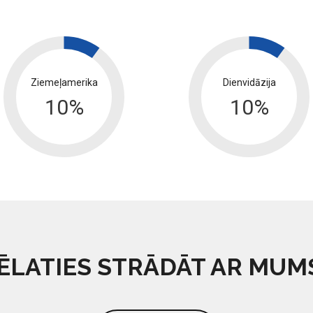
Ziemeļamerika
Dienvidāzija
10
%
10
%
ĒLATIES STRĀDĀT AR MUM