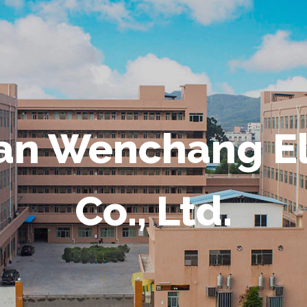
n Wenchang El
Co., Ltd.