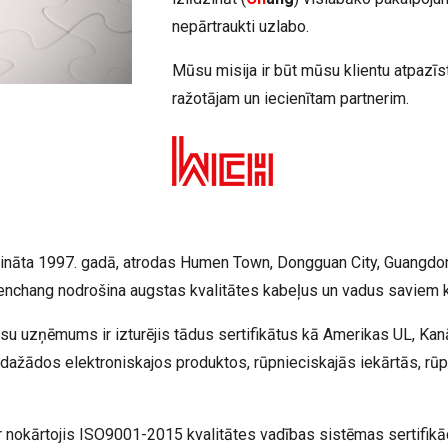
nepārtraukti uzlabo.
Mūsu misija ir būt mūsu klientu atpaz
ražotājam un iecienītam partnerim.
ināta 1997. gadā, atrodas Humen Town, Dongguan City, Guangdon
enchang nodrošina augstas kvalitātes kabeļus un vadus saviem k
u uzņēmums ir izturējis tādus sertifikātus kā Amerikas UL, K
ti dažādos elektroniskajos produktos, rūpnieciskajās iekārtās, rū
nokārtojis ISO9001-2015 kvalitātes vadības sistēmas sertifikā