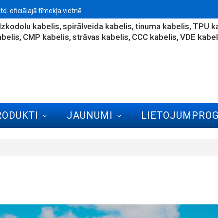
. oficiālajā tīmekļa vietnē
zkodolu kabelis
spirālveida kabelis
tinuma kabelis
TPU ka
abelis
CMP kabelis
strāvas kabelis
CCC kabelis
VDE kabel
RODUKTI
JAUNUMI
LIETOJUMPRO