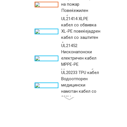
на пожар
Повеќежилен
кабел со јакна ...
UL21414 XLPE
кабел со обвивка
XL-PE повеќејадрен
кабел со заштитен
Ал...
UL21452
Нисконапонски
електричен кабел
MPPE-PE
Мултижилен кабел...
UL20233 TPU кабел
Водоотпорен
медицински
намотан кабел со
300V номинален ...
UL20280
Повеќепроводнички
TPU пружински
кабел отпорен на
масло за
UL20375 TPU