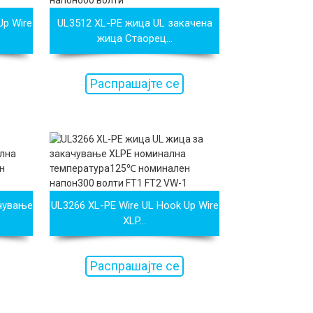
Up Wire
UL3512 XL-PE жица UL закачена
жица Стаорец...
Распрашајте се
сега
ачување
UL3266 XL-PE Wire UL Hook Up Wire
XLP...
Распрашајте се
сега