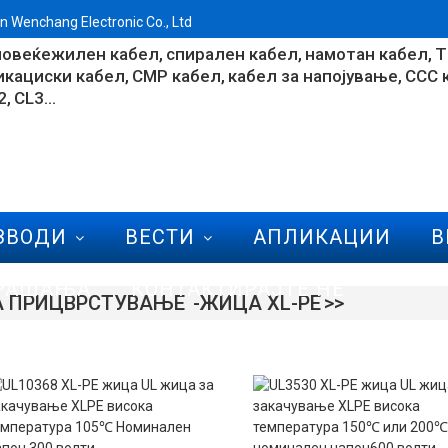
Wenchang Electronic Co., Ltd
повеќежилен кабел
спирален кабел
намотан кабел
T
икациски кабел
CMP кабел
кабел за напојување
CCC 
2
CL3...
ЗВОДИ
ВЕСТИ
АПЛИКАЦИИ
В
ПРАШАЊА
КОНТАКТИРАЈТЕ НЕ
А ПРИЦВРСТУВАЊЕ
ЖИЦА XL-PE