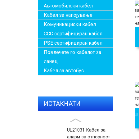
Автомобилски кабел
Кабел за напојување
Комуникациски кабел
CCC сертифициран кабел
PSE сертифициран кабел
Повлечете го кабелот за
ланец
Кабел за автобус
ИСТАКНАТИ
U
ПРОИЗВОДИ
UL21031 Кабел за
аларм за отпорност