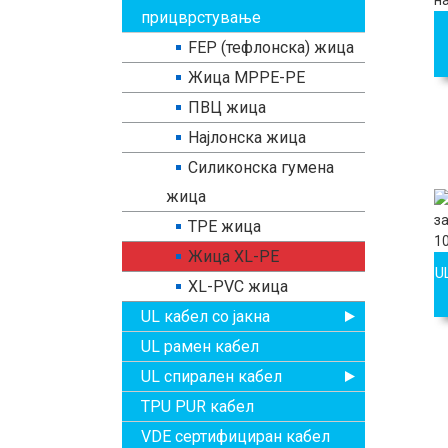
прицврстување
FEP (тефлонска) жица
Жица MPPE-PE
ПВЦ жица
Најлонска жица
Силиконска гумена
жица
TPE жица
Жица XL-PE
U
XL-PVC жица
UL кабел со јакна
UL рамен кабел
UL спирален кабел
TPU PUR кабел
VDE сертифициран кабел