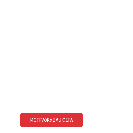
ИСПРАЌАЊЕ ПРАШАЊА
д
За прашања за нашите производи или ценовник, ве
бли.
молиме оставете ни ја вашата е-пошта и ќе стапиме
во контакт во рок од 24 часа.
ИСТРАЖУВАЈ СЕГА