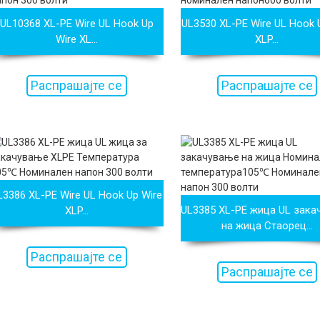
UL10368 XL-PE Wire UL Hook Up
UL3530 XL-PE Wire UL Hook 
Wire XL...
XLP...
Распрашајте се
Распрашајте се
сега
сега
L3386 XL-PE Wire UL Hook Up Wire
UL3385 XL-PE жица UL зак
XLP...
на жица Стаорец...
Распрашајте се
Распрашајте се
сега
сега