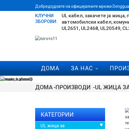
Добредојдовте на официјалните мрежи Dongguan 
UL кабел
закачете ја жица
КЛУЧНИ
ЗБОРОВИ:
автомобилски кабел
комун
UL2651
UL2468
UL20549
CL
ДОМА
ЗА НАС
ПРОИ
НАЈЧЕСТО ПОСТАВУВАНИ 
ДОМА
ПРОИЗВОДИ
UL ЖИЦА З
КАТЕГОРИИ
UL жица за