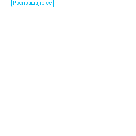
Распрашајте се
сега