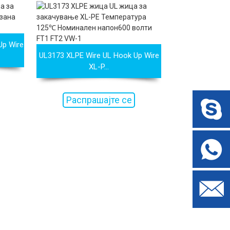
Up Wire
UL3173 XLPE Wire UL Hook Up Wire
XL-P...
Распрашајте се
сега