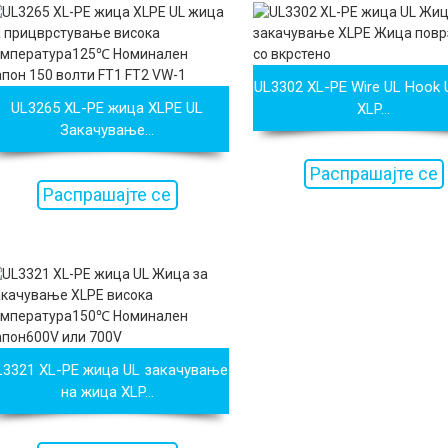
UL3302 XL-PE Wire UL Hook 
UL3265 XL-PE жица XLPE UL
XLP...
Закачување...
Распрашајте се
Распрашајте се
сега
сега
L3321 XL-PE жица UL закачување
на жица XLP...