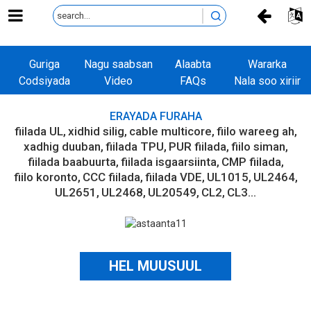
oo
Guriga
Nagu saabsan
Alaabta
Wararka
Codsiyada
Video
FAQs
Nala soo xiriir
ERAYADA FURAHA
fiilada UL
xidhid silig
cable multicore
fiilo wareeg ah
xadhig duuban
fiilada TPU
PUR fiilada
fiilo siman
fiilada baabuurta
fiilada isgaarsiinta
CMP fiilada
fiilo koronto
CCC fiilada
fiilada VDE
UL1015
UL2464
UL2651
UL2468
UL20549
CL2
CL3...
HEL MUUSUUL