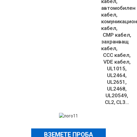
кабел
автомобилен
кабел
комуникацио
кабел
CMP кабел
захранващ
кабел
CCC кабел
VDE кабел
UL1015
UL2464
UL2651
UL2468
UL20549
CL2
CL3...
ВЗЕМЕТЕ ПРОБА