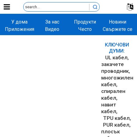
У дома
За нас
Продукти
Новини
Приложения
Видео
Често
Свържете се
задавани
с нас
въпроси
КЛЮЧОВИ
ДУМИ:
UL кабел
закачете
проводник
многожилен
кабел
спирален
кабел
навит
кабел
TPU кабел
PUR кабел
плосък