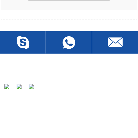
Нашата мисия е да бъдем признати от нашите клиенти
като световно известен производител и предпочитан
партньор на кабели.
ИЗПРАЩАНЕ НА ЗАПИТВАНИЯ
За запитвания относно нашите продукти или ценова листа,
моля, оставете имейла си до нас и ние ще се свържем в
рамките на 24 часа.