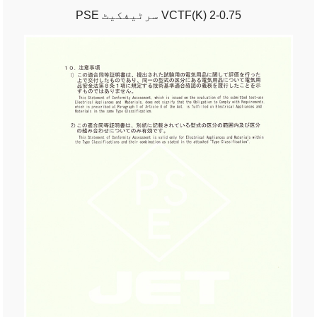
PSE سرٹیفکیٹ VCTF(K) 2-0.75