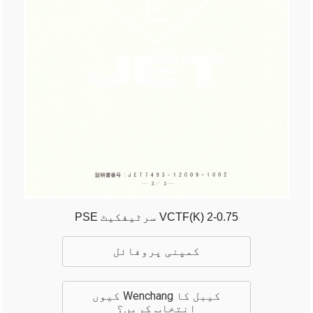
PSE سرٹیفکیٹ VCTF(K) 2-0.75
کمپنی پروفائل
کیوں Wenchang کیبل کا
انتخاب کریں؟