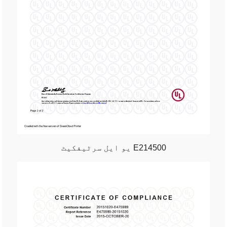
یو ایل سرٹیفکیٹ E214500