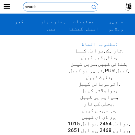
خبریں
مصنوعات
ہمارے بارے
گھر
ویڈیو
ایپلی کیشنز
میں
ہم سے رابطہ
اکثر پوچھے
کریں۔
گئے سوالات
مطلوبہ الفاظ:
تار ہک
یو ایل کیبل
ملٹی کور کیبل
کنڈلی کیبل
سرپل کیبل
PUR کیبل
ٹی پی یو کیبل
فلیٹ کیبل
آٹوموبائل کیبل
مواصلاتی کیبل
سی ایم پی کیبل
بجلی کی تار
سی سی سی کیبل
وی ڈی ای کیبل
یو ایل 2464
یو ایل 1015
یو ایل 2468
یو ایل 2651