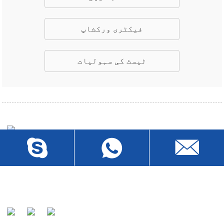
فیکٹری ورکشاپ
ٹیسٹ کی سہولیات
ہمارا مشن ہمارے صارفین کی طرف سے کیبلز کے عالمی
معروف مینوفیکچرر اور ترجیحی پارٹنر کے طور پر
پہچانا جانا ہے۔