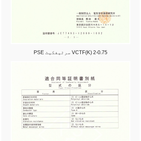
PSE سرٹیفکیٹ VCTF(K) 2-0.75