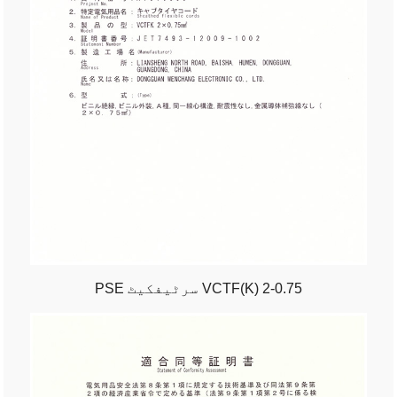
PSE سرٹیفکیٹ VCTF(K) 2-0.75