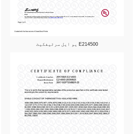
یو ایل سرٹیفکیٹ E214500