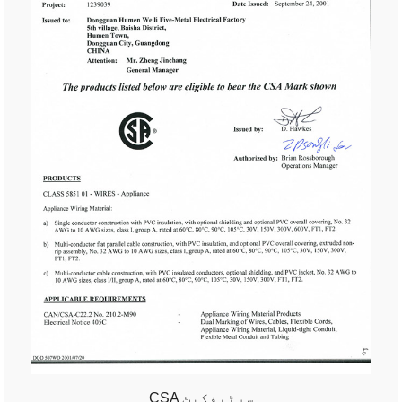
CSA سرٹیفکیٹ