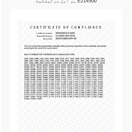
یو ایل سرٹیفکیٹ E214500