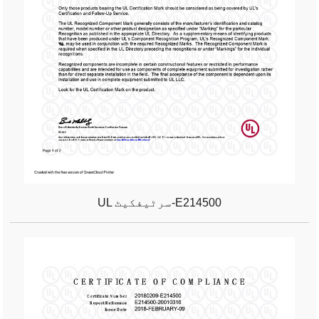
UL سرٹیفکیٹ-E214500