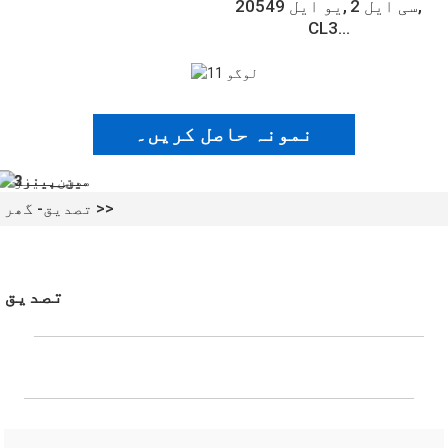
سی ایل 2
یو ایل 20549
CL3...
نمونہ حاصل کریں۔
تصدیق
گھر
تصدیق