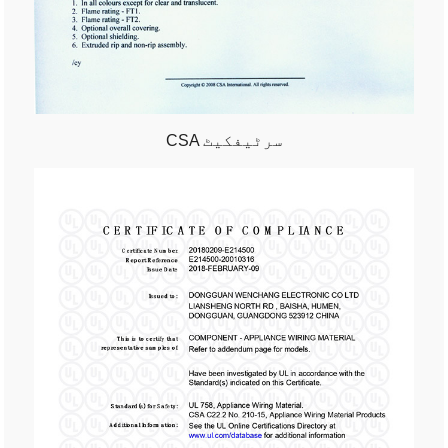
CSA سرٹیفکیٹ