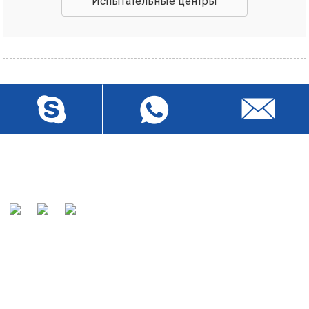
Испытательные центры
Наша миссия состоит в том, чтобы наши клиенты
признали нас всемирно известным производителем и
предпочтительным партнером кабелей.
ОТПРАВКА ЗАПРОСОВ
Для запросов о наших продуктах или прайс-листе,
пожалуйста, оставьте нам свой адрес электронной почты, и