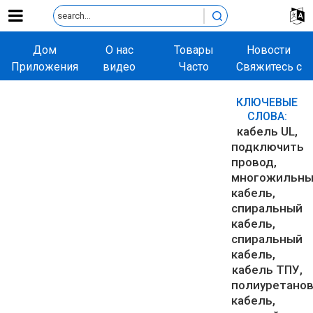
Дом
О нас
Товары
Новости
Приложения
видео
Часто
Свяжитесь с
задаваемые
нами
вопросы
КЛЮЧЕВЫЕ
СЛОВА:
кабель UL
подключить
провод
многожильн
кабель
спиральный
кабель
спиральный
кабель
кабель ТПУ
полиуретано
кабель