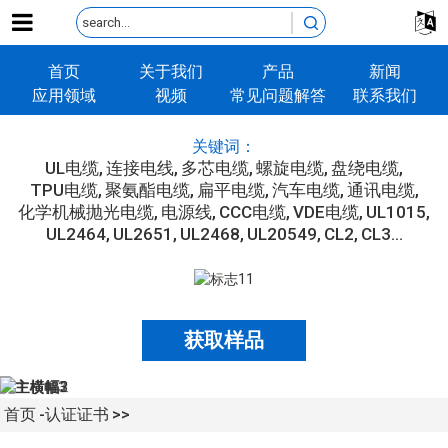
首页
关于我们
产品
新闻
应用领域
视频
常见问题解答
联系我们
关键词：
UL电缆
连接电线
多芯电缆
螺旋电缆
盘绕电缆
TPU电缆
聚氨酯电缆
扁平电缆
汽车电缆
通讯电缆
化学机械抛光电缆
电源线
CCC电缆
VDE电缆
UL1015
UL2464
UL2651
UL2468
UL20549
CL2
CL3...
获取样品
首页
认证证书