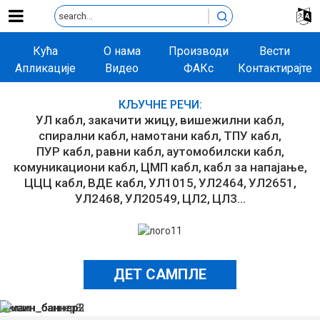
Кућа
О нама
Производи
Вести
Апликације
Видео
ФАКс
Контактирајте
нас
КЉУЧНЕ РЕЧИ:
УЛ кабл
закачити жицу
вишежилни кабл
спирални кабл
намотани кабл
ТПУ кабл
ПУР кабл
равни кабл
аутомобилски кабл
комуникациони кабл
ЦМП кабл
кабл за напајање
ЦЦЦ кабл
ВДЕ кабл
УЛ1015
УЛ2464
УЛ2651
УЛ2468
УЛ20549
ЦЛ2
ЦЛ3...
ДЕТ САМПЛЕ