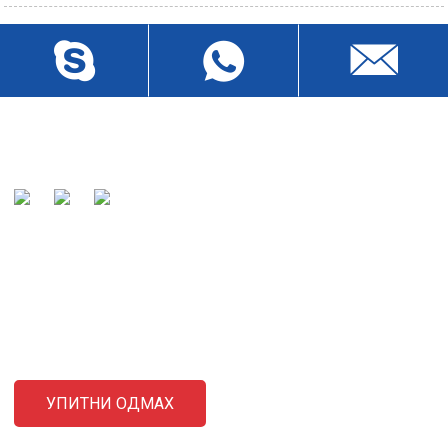
Наша мисија је да нас купци препознају као светски
познати произвођач и преферирани партнер каблова.
СЛАЊЕ УПИТА
За упите о нашим производима или ценовнику, оставите нам
своју е-пошту и ми ћемо вас контактирати у року од 24 сата.
УПИТНИ ОДМАХ